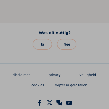
Was dit nuttig?
Ja
Nee
disclaimer
privacy
veiligheid
cookies
wijzer in geldzaken
Facebook Zilveren Kruis
X Zilveren Kruis
Zilveren Kruis klant
YouTube Zilveren