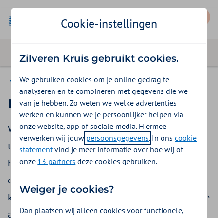
Mijn Zilveren Kruis
Cookie-instellingen
Zilveren Kruis gebruikt cookies.
We gebruiken cookies om je online gedrag te
Beter voor jou
analyseren en te combineren met gegevens die we
Beter voor jou
van je hebben. Zo weten we welke advertenties
werken en kunnen we je persoonlijker helpen via
onze website, app of sociale media. Hiermee
Wij moedigen zorgverleners aan om nieuwe
verwerken wij jouw
persoonsgegevens
. In ons
cookie
technieken te gebruiken én denken mee over
statement
vind je meer informatie over hoe wij of
onze
13 partners
deze cookies gebruiken.
hoe dat te financieren en in te voeren in het
dagelijkse werk. Omdat we geloven dat het de
Weiger je cookies?
kwaliteit van de zorg verbetert. Hieronder lees je
Dan plaatsen wij alleen cookies voor functionele,
aantal voorbeelden van praktische oplossingen