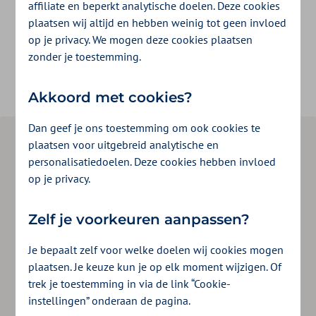
affiliate en beperkt analytische doelen. Deze cookies
Kies de zorg die je nodig hebt en vul je
plaatsen wij altijd en hebben weinig tot geen invloed
postcode in. Of zoek op naam van de
op je privacy. We mogen deze cookies plaatsen
zonder je toestemming.
organisatie of zorgverlener.
Akkoord met cookies?
Dan geef je ons toestemming om ook cookies te
Welke zorg
*
plaatsen voor uitgebreid analytische en
personalisatiedoelen. Deze cookies hebben invloed
op je privacy.
Plaats of postcode
Informatie weergeven
Zelf je voorkeuren aanpassen?
Je bepaalt zelf voor welke doelen wij cookies mogen
Naam van organisatie of zorgverlener
plaatsen. Je keuze kun je op elk moment wijzigen. Of
trek je toestemming in via de link “Cookie-
instellingen” onderaan de pagina.