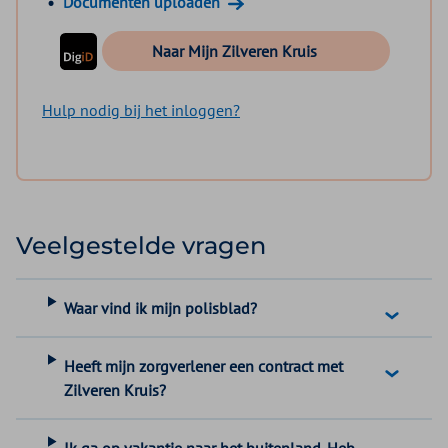
Documenten uploaden
inloggen in mijn zilveren kruis met digid
Naar Mijn Zilveren Kruis
Hulp nodig bij het inloggen?
Veelgestelde vragen
Waar vind ik mijn polisblad?
Heeft mijn zorgverlener een contract met
Zilveren Kruis?