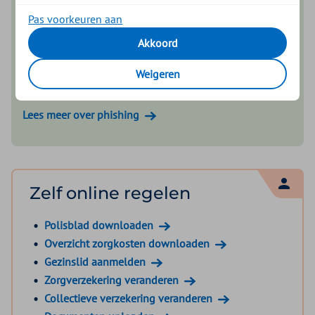
welke nepberichten rondgaan.
Pas voorkeuren aan
Wij vragen nooit om via e-mail of WhatsApp
Akkoord
persoonlijke of financiële gegevens door te geven.
Controleer altijd de afzender en het rekeningnummer.
Weigeren
Betaal ons alleen op NL 58 INGB 0000 0030 50.
Lees meer over phishing
Zelf online regelen
Polisblad downloaden
Overzicht zorgkosten downloaden
Gezinslid aanmelden
Zorgverzekering veranderen
Collectieve verzekering veranderen