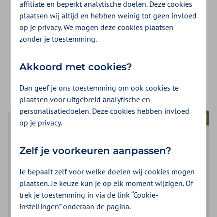
affiliate en beperkt analytische doelen. Deze cookies
Heb je het antwoord op je vraag niet kunnen
plaatsen wij altijd en hebben weinig tot geen invloed
op je privacy. We mogen deze cookies plaatsen
vinden? Neem gerust contact met ons op.
zonder je toestemming.
Wist je dat je ook zelf online veel kunt
regelen? Dat scheelt weer tijd!
Akkoord met cookies?
Dan geef je ons toestemming om ook cookies te
plaatsen voor uitgebreid analytische en
personalisatiedoelen. Deze cookies hebben invloed
Let op!
op je privacy.
Criminelen versturen namens Zilveren Kruis
nepberichten via e-mail
Zelf je voorkeuren aanpassen?
Zo krijgen sommige klanten een mail met als titel
'Zorgpremie 2027: deel uw mening, ontvang gratis
Je bepaalt zelf voor welke doelen wij cookies mogen
pakket'. Ook versturen criminelen mails over een gratis
plaatsen. Je keuze kun je op elk moment wijzigen. Of
verzorgingspakket of medische kit met EHBO-
trek je toestemming in via de link “Cookie-
benodigdheden (medicare). Kijk op
Fraudehelpdesk.nl
instellingen” onderaan de pagina.