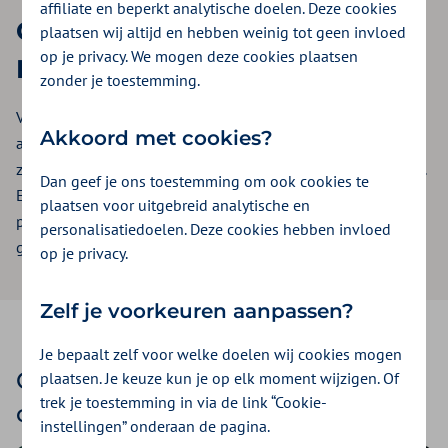
affiliate en beperkt analytische doelen. Deze cookies
Goed verzekerd bij Zilveren
plaatsen wij altijd en hebben weinig tot geen invloed
op je privacy. We mogen deze cookies plaatsen
Kruis
zonder je toestemming.
Van alleen praten over zorg wordt niemand beter, van
Akkoord met cookies?
aanpakken wel. Daarom maken we elke zomer
zonnebrandcrème beschikbaar in de strijd tegen huidkanker.
Dan geef je ons toestemming om ook cookies te
En steunen we jongeren met praktische tools die mentale
plaatsen voor uitgebreid analytische en
problemen kunnen voorkomen. Zo werken we aan een
personalisatiedoelen. Deze cookies hebben invloed
gezonder Nederland. Dat is óók beter voor jou.
op je privacy.
Zelf je voorkeuren aanpassen?
Je bepaalt zelf voor welke doelen wij cookies mogen
Onze maatschappelijke
plaatsen. Je keuze kun je op elk moment wijzigen. Of
trek je toestemming in via de link “Cookie-
oplossingen
instellingen” onderaan de pagina.