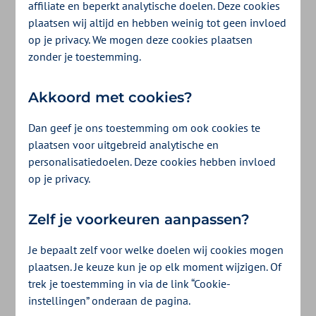
affiliate en beperkt analytische doelen. Deze cookies
Wil je succesvol afvallen én dit volhouden?
plaatsen wij altijd en hebben weinig tot geen invloed
op je privacy. We mogen deze cookies plaatsen
Dan is Afvallen met Afspraken iets voor jou!
zonder je toestemming.
Meld je tot en met 13 september aan voor
een nieuw programma in het najaar van
Akkoord met cookies?
2026. Het programma start op 5 oktober
Dan geef je ons toestemming om ook cookies te
2026.
plaatsen voor uitgebreid analytische en
personalisatiedoelen. Deze cookies hebben invloed
op je privacy.
Meld je aan!
Zelf je voorkeuren aanpassen?
Je bepaalt zelf voor welke doelen wij cookies mogen
plaatsen. Je keuze kun je op elk moment wijzigen. Of
trek je toestemming in via de link “Cookie-
instellingen” onderaan de pagina.