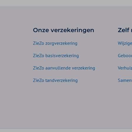
Onze verzekeringen
Zelf
ZieZo zorgverzekering
Wijzig
ZieZo basisverzekering
Geboor
ZieZo aanvullende verzekering
Verhui
ZieZo tandverzekering
Samen