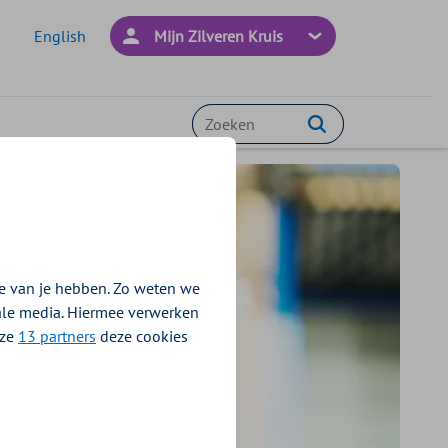
English
Mijn Zilveren Kruis
Zoeken
e van je hebben. Zo weten we
iale media. Hiermee verwerken
nze
13 partners
deze cookies