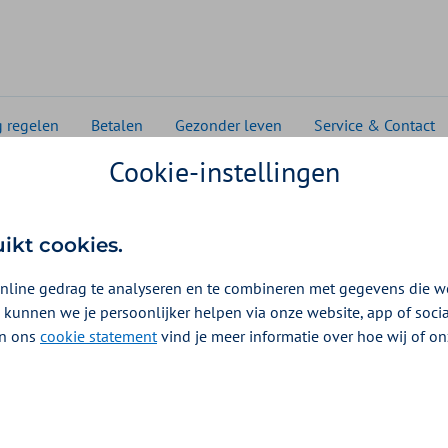
g regelen
Betalen
Gezonder leven
Service & Contact
Cookie-instellingen
uikt cookies.
nline gedrag te analyseren en te combineren met gegevens die w
 kunnen we je persoonlijker helpen via onze website, app of soc
 In ons
cookie statement
vind je meer informatie over hoe wij of o
 voor ZieZo!