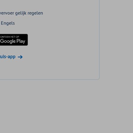
ervoer gelijk regelen
 Engels
re
oad in de Play Store
ruis-app