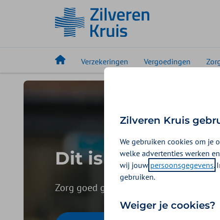
Verzekeringen
Vergoedingen
Zor
Zilveren Kruis gebr
We gebruiken cookies om je o
Dit is ZieZo
welke advertenties werken en
wij jouw
persoonsgegevens
.
gebruiken.
Zorg goed geregeld, zonder gedoe. Kies
Weiger je cookies?