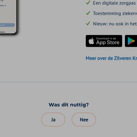
Een digitale zorgpas
Toestemming ziekenv
Nieuw: nu ook in het
Download in de App Sto
Downl
Meer over de Zilveren K
Was dit nuttig?
Ja
Nee