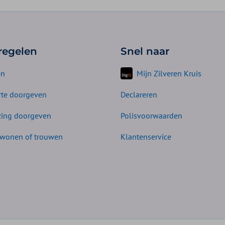
 regelen
Snel naar
en
Mijn Zilveren Kruis
te doorgeven
Declareren
zing doorgeven
Polisvoorwaarden
wonen of trouwen
Klantenservice