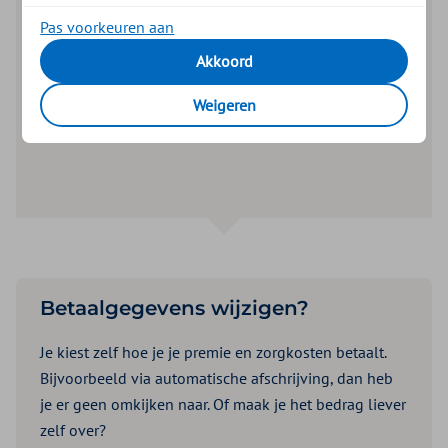
Premie
Pas voorkeuren aan
Akkoord
Zorgkosten
Weigeren
Betaalgegevens wijzigen?
Je kiest zelf hoe je je premie en zorgkosten betaalt.
Bijvoorbeeld via automatische afschrijving, dan heb
je er geen omkijken naar. Of maak je het bedrag liever
zelf over?