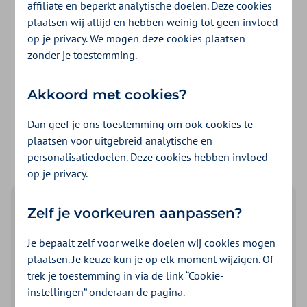
affiliate en beperkt analytische doelen. Deze cookies
Heb je een rekening van ons ontvangen of
plaatsen wij altijd en hebben weinig tot geen invloed
verwacht je er binnenkort een? Je hebt
op je privacy. We mogen deze cookies plaatsen
zonder je toestemming.
verschillende opties om deze te betalen. Ook
als het nu echt niet uitkomt.
Akkoord met cookies?
Bekijk rekening en betaal direct
Dan geef je ons toestemming om ook cookies te
plaatsen voor uitgebreid analytische en
personalisatiedoelen. Deze cookies hebben invloed
op je privacy.
Welke betaaloptie past bij
Zelf je voorkeuren aanpassen?
mij?
Je bepaalt zelf voor welke doelen wij cookies mogen
plaatsen. Je keuze kun je op elk moment wijzigen. Of
Wil je iets regelen voor premie of een rekening voor
trek je toestemming in via de link “Cookie-
zorgkosten (bijvoorbeeld eigen risico)?
instellingen” onderaan de pagina.