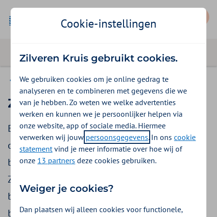
Mijn Zilveren Kruis
Cookie-instellingen
Zilveren Kruis gebruikt cookies.
We gebruiken cookies om je online gedrag te
Betaalopties
analyseren en te combineren met gegevens die we
Zorgkosten Betalen in Delen
van je hebben. Zo weten we welke advertenties
werken en kunnen we je persoonlijker helpen via
onze website, app of sociale media. Hiermee
Een rekening voor zorgkosten komt vaak
verwerken wij jouw
persoonsgegevens
. In ons
cookie
onverwachts. Soms is het ook nog een groot
statement
vind je meer informatie over hoe wij of
onze
13 partners
deze cookies gebruiken.
bedrag. Dat komt niet altijd goed uit. Kies voor
Zorgkosten Betalen in Delen als je zelf wilt
Weiger je cookies?
bepalen wat je per maand kunt missen. Je
Dan plaatsen wij alleen cookies voor functionele,
betaalt 12 maanden lang, elke maand een vast