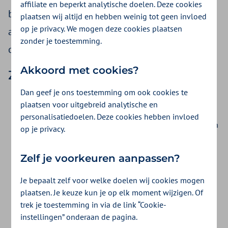
affiliate en beperkt analytische doelen. Deze cookies
bedrag. Nieuwe rekeningen voegen we
plaatsen wij altijd en hebben weinig tot geen invloed
op je privacy. We mogen deze cookies plaatsen
automatisch toe. Daar krijg je bericht van. Geen
zonder je toestemming.
omkijken meer naar dus.
Akkoord met cookies?
Zo werkt het
Dan geef je ons toestemming om ook cookies te
Je kiest zelf het maandbedrag: € 25, € 50, € 75, € 100 of
plaatsen voor uitgebreid analytische en
€ 150, afhankelijk van de hoogte van jouw rekening. Je
personalisatiedoelen. Deze cookies hebben invloed
start pas met betalen als je een rekening voor zorgkosten
op je privacy.
krijgt.
Een nieuwe rekening voegen wij automatisch toe.
Zelf je voorkeuren aanpassen?
We verhogen het maandbedrag als het bedrag te hoog is
om in 12 maanden te betalen.
Je bepaalt zelf voor welke doelen wij cookies mogen
Je kunt altijd extra aflossen als je dat wil.
plaatsen. Je keuze kun je op elk moment wijzigen. Of
Je kunt Zorgkosten Betalen in Delen wijzigen of
trek je toestemming in via de link “Cookie-
instellingen” onderaan de pagina.
stopzetten wanneer je wilt.