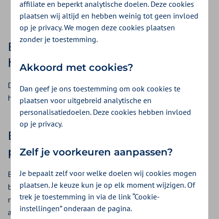
affiliate en beperkt analytische doelen. Deze cookies
inloggen in mijn zilveren kruis met digid
Wijzig mijn betaaltermijn
plaatsen wij altijd en hebben weinig tot geen invloed
op je privacy. We mogen deze cookies plaatsen
zonder je toestemming.
Betaal je premie per jaar of
halfjaar en krijg korting
Akkoord met cookies?
De korting is 1% bij een jaarbetaling en 0,5% als je per
Dan geef je ons toestemming om ook cookies te
halfjaar betaalt. Dat is mooi meegenomen!
plaatsen voor uitgebreid analytische en
personalisatiedoelen. Deze cookies hebben invloed
op je privacy.
Een betalingsregeling voor
premie betaal je altijd per maand
Zelf je voorkeuren aanpassen?
Je bepaalt zelf voor welke doelen wij cookies mogen
Betaal je nu per kwartaal, halfjaar of jaar? Als je een
plaatsen. Je keuze kun je op elk moment wijzigen. Of
betalingsregeling voor premie wilt, zal je je betaaltermijn
trek je toestemming in via de link “Cookie-
moeten wijzigen. Anders kun je geen betalingsregeling
instellingen” onderaan de pagina.
afsluiten.