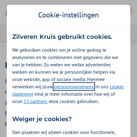
Mijn Zilveren Kruis
Cookie-instellingen
Zilveren Kruis gebruikt cookies.
We gebruiken cookies om je online gedrag te
Betaalgegevens wijzigen
analyseren en te combineren met gegevens die we
Betaaltermijn wijzigen
van je hebben. Zo weten we welke advertenties
werken en kunnen we je persoonlijker helpen via
onze website, app of sociale media. Hiermee
Je kunt je premie per maand, kwartaal, halfjaar
verwerken wij jouw
persoonsgegevens
. In ons
cookie
of jaar betalen, wat jij wil. En wist je dat je ook
statement
vind je meer informatie over hoe wij of
onze
13 partners
deze cookies gebruiken.
zelf je afschrijfdatum kunt kiezen? Je wijzigt je
betaaltermijn online. Vanaf volgende termijn
Weiger je cookies?
betaal je dan hoe jij het hebt ingesteld.
Dan plaatsen wij alleen cookies voor functionele,