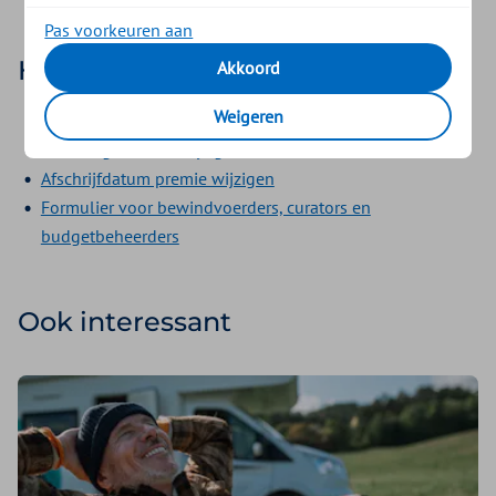
Pas voorkeuren aan
Handige linkjes
Akkoord
Weigeren
Manier van betalen wijzigen
Rekeningnummer wijzigen
Afschrijfdatum premie wijzigen
Formulier voor bewindvoerders, curators en
budgetbeheerders
Ook interessant