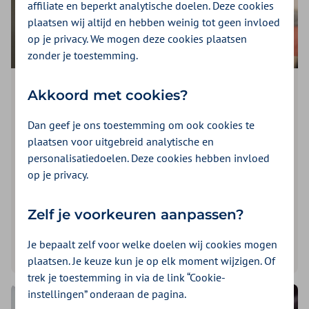
affiliate en beperkt analytische doelen. Deze cookies
plaatsen wij altijd en hebben weinig tot geen invloed
op je privacy. We mogen deze cookies plaatsen
zonder je toestemming.
Akkoord met cookies?
Artikel
| 2 minuten lezen
Nooit meer druk, druk, druk
Dan geef je ons toestemming om ook cookies te
plaatsen voor uitgebreid analytische en
‘Hoe gaat het?’ ‘Druk, druk, druk…’ Het is een van de
personalisatiedoelen. Deze cookies hebben invloed
meest gehoorde antwoorden op die vraag.
op je privacy.
Zelf je voorkeuren aanpassen?
Meer ontspannen
Je bepaalt zelf voor welke doelen wij cookies mogen
Lees dit artikel
plaatsen. Je keuze kun je op elk moment wijzigen. Of
trek je toestemming in via de link “Cookie-
instellingen” onderaan de pagina.