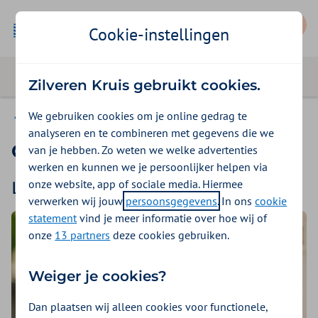
Mijn Zilveren Kruis
Cookie-instellingen
Zilveren Kruis gebruikt cookies.
We gebruiken cookies om je online gedrag te
Op de werkvloer
analyseren en te combineren met gegevens die we
Ontspannen op de werkvloer
van je hebben. Zo weten we welke advertenties
werken en kunnen we je persoonlijker helpen via
onze website, app of sociale media. Hiermee
Laatste artikelen
verwerken wij jouw
persoonsgegevens
. In ons
cookie
statement
vind je meer informatie over hoe wij of
onze
13 partners
deze cookies gebruiken.
Weiger je cookies?
Dan plaatsen wij alleen cookies voor functionele,