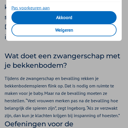
kun je je bekkenbodem trainen om de
Pas voorkeuren aan
spieren te versterken. Drs. Ingeborg van
Akkoord
Dijk-Smidts legt uit waarom dat belangrijk
Weigeren
is én wat je kunt doen.
Wat doet een zwangerschap met
je bekkenbodem?
Tijdens de zwangerschap en bevalling rekken je
bekkenbodemspieren flink op. Dat is nodig om ruimte te
maken voor je baby. Maar na de bevalling moeten ze
herstellen. “Veel vrouwen merken pas na de bevalling hoe
belangrijk die spieren zijn”, zegt Ingeborg. “Als ze verzwakt
zijn, dan kun je klachten krijgen bij inspanning of hoesten.”
Oefeningen voor de