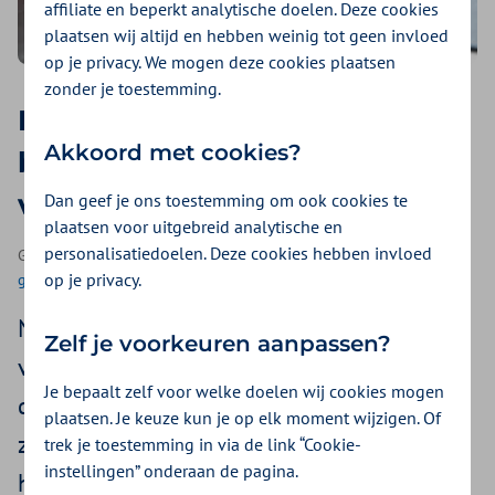
affiliate en beperkt analytische doelen. Deze cookies
plaatsen wij altijd en hebben weinig tot geen invloed
op je privacy. We mogen deze cookies plaatsen
zonder je toestemming.
Bekkenbodem verzwakt na
Akkoord met cookies?
bevalling? 3 oefeningen voor
versterken spieren
Dan geef je ons toestemming om ook cookies te
plaatsen voor uitgebreid analytische en
personalisatiedoelen. Deze cookies hebben invloed
Geplaatst op 21 juli 2025 | Een artikel als onderdeel van
Vrouw en
op je privacy.
gezondheid
| 3 minuten lezen
Na een bevalling hebben veel vrouwen last
Zelf je voorkeuren aanpassen?
van een verzwakte bekkenbodem. Je kunt
Je bepaalt zelf voor welke doelen wij cookies mogen
dan klachten krijgen zoals urineverlies, een
plaatsen. Je keuze kun je op elk moment wijzigen. Of
zwaar gevoel in je onderbuik of moeite met
trek je toestemming in via de link “Cookie-
instellingen” onderaan de pagina.
het ophouden van plas of windjes. Gelukkig