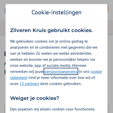
Mijn Zilveren Kruis
Cookie-instellingen
Zilveren Kruis gebruikt cookies.
We gebruiken cookies om je online gedrag te
Vrouw en gezondheid
analyseren en te combineren met gegevens die we
Ingeborg van Dijk-Smidts
van je hebben. Zo weten we welke advertenties
werken en kunnen we je persoonlijker helpen via
Arts en Head of Medical bij
onze website, app of sociale media. Hiermee
FemmeUp
verwerken wij jouw
persoonsgegevens
. In ons
cookie
statement
vind je meer informatie over hoe wij of
onze
13 partners
deze cookies gebruiken.
Weiger je cookies?
Dan plaatsen wij alleen cookies voor functionele,