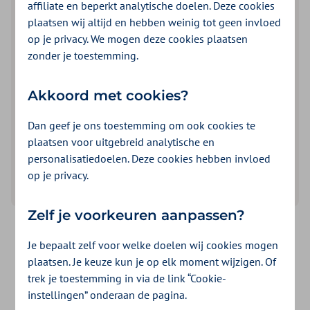
affiliate en beperkt analytische doelen. Deze cookies
plaatsen wij altijd en hebben weinig tot geen invloed
op je privacy. We mogen deze cookies plaatsen
zonder je toestemming.
Ingeborg is arts en Head of Medical bij
FemmeUp
.
Vanuit die rol zet ze zich in voor betere zorg voor
Akkoord met cookies?
vrouwen, met aandacht voor onderwerpen die vaak
onderbelicht blijven. Ze helpt vrouwen om hun
Dan geef je ons toestemming om ook cookies te
klachten serieus te nemen en sneller de juiste hulp te
plaatsen voor uitgebreid analytische en
zoeken.
personalisatiedoelen. Deze cookies hebben invloed
op je privacy.
Bekijk het LinkedIn profiel van Ingeborg
Zelf je voorkeuren aanpassen?
Je bepaalt zelf voor welke doelen wij cookies mogen
Was dit nuttig?
plaatsen. Je keuze kun je op elk moment wijzigen. Of
trek je toestemming in via de link “Cookie-
Ja
Nee
instellingen” onderaan de pagina.