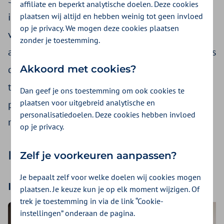
affiliate en beperkt analytische doelen. Deze cookies
in Nederland. Wie te vaak of langdurig last heeft
plaatsen wij altijd en hebben weinig tot geen invloed
op je privacy. We mogen deze cookies plaatsen
van werkdruk of werkstress, loopt het risico op
zonder je toestemming.
allerlei psychische en fysieke klachten. Daarom is
Akkoord met cookies?
de werkomgeving een logische plek om dit aan
te pakken. We helpen je met inspiratie en
Dan geef je ons toestemming om ook cookies te
plaatsen voor uitgebreid analytische en
praktische tips. Want gezondheid gaat over veel
personalisatiedoelen. Deze cookies hebben invloed
meer dan je denkt.
op je privacy.
Inspiratie tegen werkstress
Zelf je voorkeuren aanpassen?
Je bepaalt zelf voor welke doelen wij cookies mogen
Interessante artikelen
plaatsen. Je keuze kun je op elk moment wijzigen. Of
trek je toestemming in via de link “Cookie-
instellingen” onderaan de pagina.