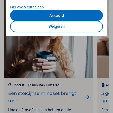
Pas voorkeuren aan
Akkoord
Weigeren
Podcast |
17 minuten luisteren
Artik
Een stoïcijnse mindset brengt
5 go
rust
onts
Hoe de filosofie je kan helpen op de
Een ni