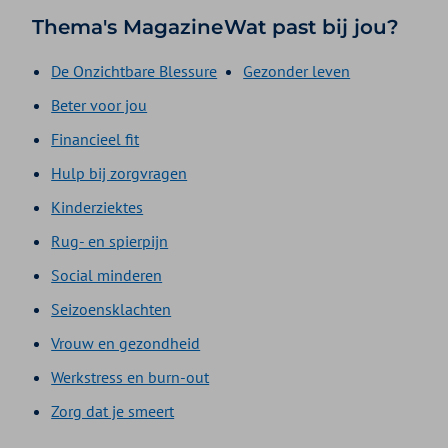
Thema's Magazine
Wat past bij jou?
De Onzichtbare Blessure
Gezonder leven
Beter voor jou
Financieel fit
Hulp bij zorgvragen
Kinderziektes
Rug- en spierpijn
Social minderen
Seizoensklachten
Vrouw en gezondheid
Werkstress en burn-out
Zorg dat je smeert