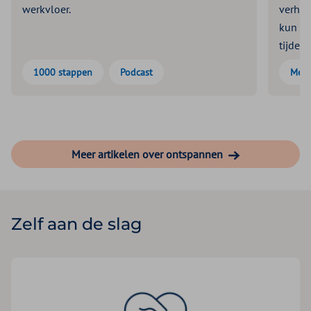
werkvloer.
verhui
kun je
tijdens
1000 stappen
Podcast
Meer
Ontspannen
Gezonder werken
Gezo
Meer artikelen over ontspannen
Zelf aan de slag