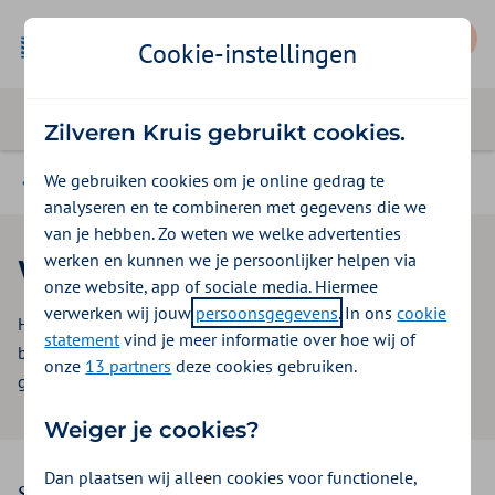
Mijn Zilveren Kruis
Cookie-instellingen
Zilveren Kruis gebruikt cookies.
We gebruiken cookies om je online gedrag te
Magazine
analyseren en te combineren met gegevens die we
van je hebben. Zo weten we welke advertenties
werken en kunnen we je persoonlijker helpen via
Werkstress verminderen
onze website, app of sociale media. Hiermee
verwerken wij jouw
persoonsgegevens
. In ons
cookie
Help jij je medewerkers hun grenzen aan te geven? Goed
statement
vind je meer informatie over hoe wij of
bezig! We helpen je met praktische tips. Want gezondheid
onze
13 partners
deze cookies gebruiken.
gaat over veel meer dan je denkt.
Weiger je cookies?
Dan plaatsen wij alleen cookies voor functionele,
Stress is de nummer 1 veroorzaker van verzuim