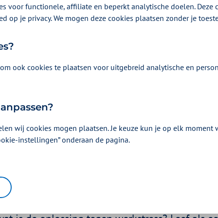
s voor functionele, affiliate en beperkt analytische doelen. Deze c
ed op je privacy. We mogen deze cookies plaatsen zonder je toes
es?
om ook cookies te plaatsen voor uitgebreid analytische en person
 aanpassen?
elen wij cookies mogen plaatsen. Je keuze kun je op elk moment wi
rkstress geen kans
ookie-instellingen” onderaan de pagina.
er 2020 | Een artikel als onderdeel van
op de werkvloer
| 3 minuten lez
moderne ziektemaker. Veel medewerkers hebben he
 Minder stress betekent dan ook meer welzijn en 