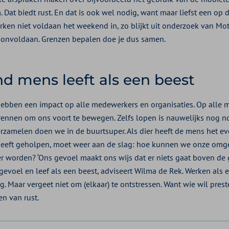
 Dat biedt rust. En dat is ook wel nodig, want maar liefst een op 
ken niet voldaan het weekend in, zo blijkt uit onderzoek van Mot
ijd onvoldaan. Grenzen bepalen doe je dus samen.
d mens leeft als een beest
ebben een impact op alle medewerkers en organisaties. Op alle m
rennen om ons voort te bewegen. Zelfs lopen is nauwelijks nog 
rzamelen doen we in de buurtsuper. Als dier heeft de mens het ev
d heeft geholpen, moet weer aan de slag: hoe kunnen we onze om
 worden? ‘Ons gevoel maakt ons wijs dat er niets gaat boven de g
gevoel en leef als een beest, adviseert Wilma de Rek. Werken als 
rg. Maar vergeet niet om (elkaar) te ontstressen. Want wie wil pres
en van rust.