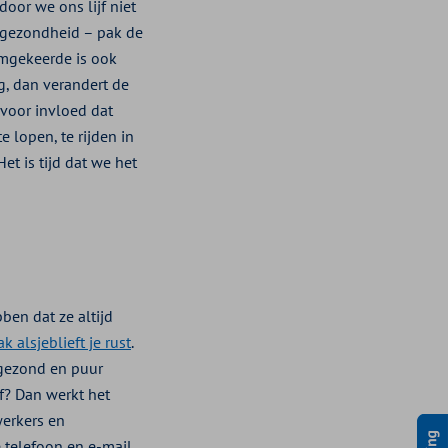
door we ons lijf niet
ze gezondheid – pak de
omgekeerde is ook
, dan verandert de
 voor invloed dat
 lopen, te rijden in
Het is tijd dat we het
en dat ze altijd
ak alsjeblieft je rust
.
 gezond en puur
f? Dan werkt het
werkers en
 telefoon en e-mail