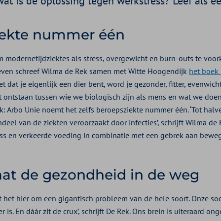
at is de oplossing tegen werkstress? Leef als e
iekte nummer één
 modernetijdziektes als stress, overgewicht en burn-outs te vo
even schreef Wilma de Rek samen met Witte Hoogendijk
het boek 
t dat je eigenlijk een dier bent, word je gezonder, fitter, evenwich
at ontstaan tussen wie we biologisch zijn als mens en wat we doen
ijk: Arbo Unie noemt het zelfs beroepsziekte nummer één. ‘Tot hal
el van de ziekten veroorzaakt door infecties’, schrijft Wilma de R
ess en verkeerde voeding in combinatie met een gebrek aan bewegi
aat de gezondheid in de weg
at het hier om een gigantisch probleem van de hele soort. Onze so
r is. En dáár zit de crux’, schrijft De Rek. Ons brein is uiteraard o