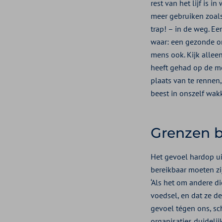
rest van het lijf is 
meer gebruiken zoals 
trap! – in de weg. 
waar: een gezonde o
mens ook. Kijk allee
heeft gehad op de mod
plaats van te rennen, 
beest in onszelf wak
Grenzen 
Het gevoel hardop ui
bereikbaar moeten zi
‘Als het om andere d
voedsel, en dat ze d
gevoel tégen ons, sc
organisaties duideli