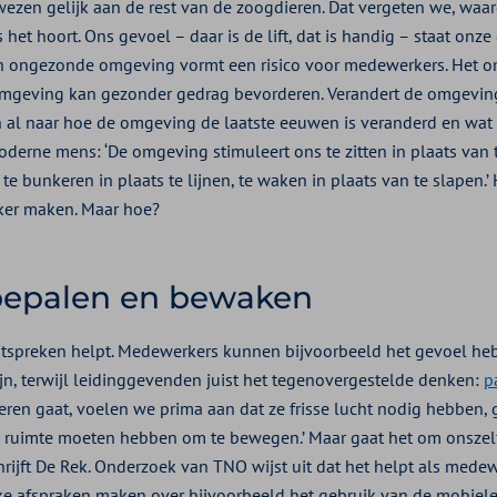
in wezen gelijk aan de rest van de zoogdieren. Dat vergeten we, waar
het hoort. Ons gevoel – daar is de lift, dat is handig – staat on
Een ongezonde omgeving vormt een risico voor medewerkers. Het 
mgeving kan gezonder gedrag bevorderen. Verandert de omgeving
n al naar hoe de omgeving de laatste eeuwen is veranderd en wat
erne mens: ‘De omgeving stimuleert ons te zitten in plaats van te
te bunkeren in plaats te lijnen, te waken in plaats van te slapen.’ 
ker maken. Maar hoe?
bepalen en bewaken
tspreken helpt. Medewerkers kunnen bijvoorbeeld het gevoel hebb
jn, terwijl leidinggevenden juist het tegenovergestelde denken:
p
ieren gaat, voelen we prima aan dat ze frisse lucht nodig hebben,
e ruimte moeten hebben om te bewegen.’ Maar gaat het om onszel
hrijft De Rek. Onderzoek van TNO wijst uit dat het helpt als mede
jke afspraken maken over bijvoorbeeld het gebruik van de mobiele