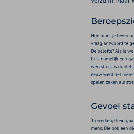
verzuim. Maar w
Beroepsz
Hoe moet je leven om
vraag antwoord te g
De belofte? Als je wee
Er is namelijk een g
werkstress is duidel
eeuw werd het merende
spelen zaken als str
Gevoel st
‘In werkelijkheid ga
mens. Die ook een die