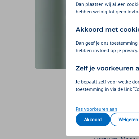
Dan plaatsen wij alleen cookie
hebben weinig tot geen invlo
Akkoord met cooki
Dan geef je ons toestemming 
hebben invloed op je privacy.
Zelf je voorkeuren
Je bepaalt zelf voor welke do
Geef we
toestemming in via de link “C
Geplaatst op 16 novemb
Pas voorkeuren aan
Stress is een 
Akkoord
Weigeren
‘aan’ te staan.