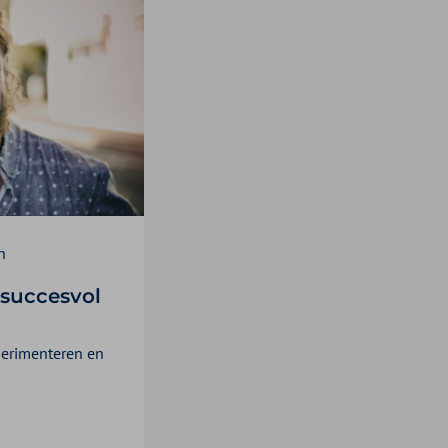
n
 succesvol
perimenteren en