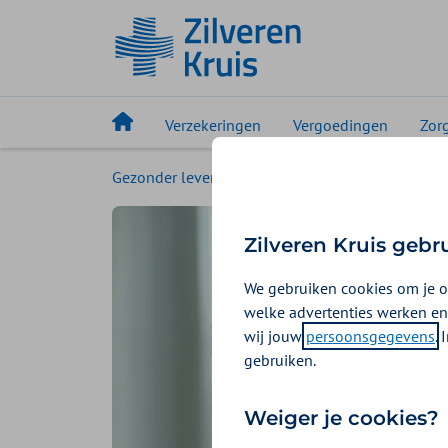
Verzekeringen
Vergoedingen
Zor
Gezonder leven
Magazine
Op de werkvlo
Zilveren Kruis gebr
We gebruiken cookies om je o
welke advertenties werken en
wij jouw
persoonsgegevens
.
gebruiken.
Weiger je cookies?