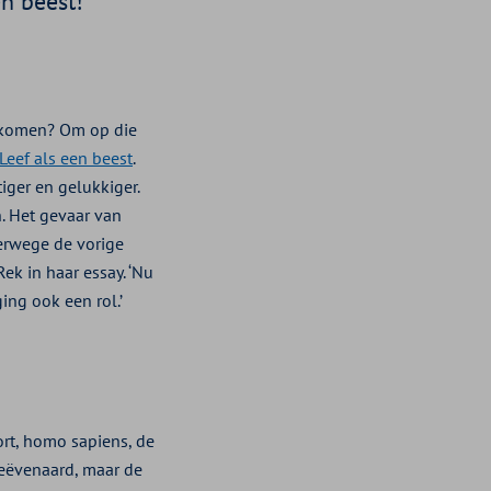
en beest!
orkomen? Om op die
Leef als een beest
.
tiger en gelukkiger.
. Het gevaar van
verwege de vorige
ek in haar essay. ‘Nu
ng ook een rol.’
ort, homo sapiens, de
ngeëvenaard, maar de