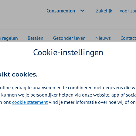
Geselecteerde doelgroep:
Consumenten
Zakelijk
Voor zo
g regelen
Betalen
Gezonder leven
Nieuws
Contact
Cookie-instellingen
er
Geef werkstress geen kans en leef als een beest
uikt cookies.
nline gedrag te analyseren en te combineren met gegevens die w
 kunnen we je persoonlijker helpen via onze website, app of soc
 In ons
cookie statement
vind je meer informatie over hoe wij of o