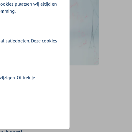
ookies plaatsen wij altijd en
temming.
alisatiedoelen. Deze cookies
jzigen. Of trek je
en
t gevoel altijd
een lager