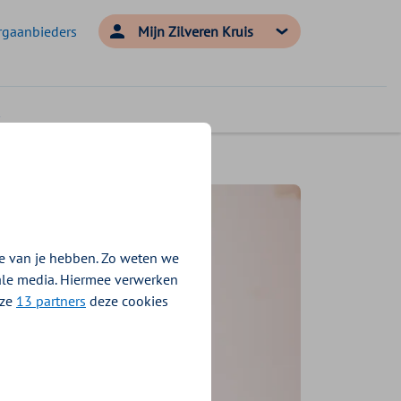
rgaanbieders
Mijn Zilveren Kruis
e van je hebben. Zo weten we
iale media. Hiermee verwerken
nze
13 partners
deze cookies