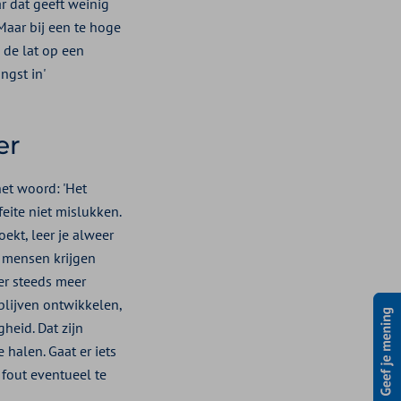
r dat geeft weinig
 Maar bij een te hoge
 de lat op een
ngst in'
er
het woord: 'Het
feite niet mislukken.
oekt, leer je alweer
l mensen krijgen
er steeds meer
blijven ontwikkelen,
heid. Dat zijn
 halen. Gaat er iets
 fout eventueel te