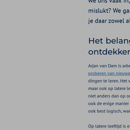
we ons vaak in,
mislukt? We ga
je daar zowel 
Het belan
ontdekke
Arjan van Dam is arb
proberen van nieuwe
dingen te leren. Het v
maar ook op latere l
niet anders dan op 
ook de enige manier 
ook best logisch, wan
Op latere leeftijd is