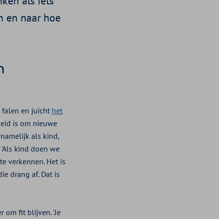
ken als iets
n en naar hoe
n
 falen en juicht
het
heid is om nieuwe
rnamelijk als kind,
 'Als kind doen we
e verkennen. Het is
e drang af. Dat is
om fit blijven. 'Je