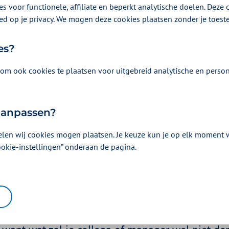
s voor functionele, affiliate en beperkt analytische doelen. Deze c
ed op je privacy. We mogen deze cookies plaatsen zonder je toes
es?
om ook cookies te plaatsen voor uitgebreid analytische en person
 aanpassen?
elen wij cookies mogen plaatsen. Je keuze kun je op elk moment wi
t van het succesvol fal
ookie-instellingen” onderaan de pagina.
us 2022 | Een artikel als onderdeel van
op de werkvloer
| 3 minuten leze
 nieuwe dingen te proberen, hoor je vaak. Maar
n we het dan zo weinig? Met name op de werk