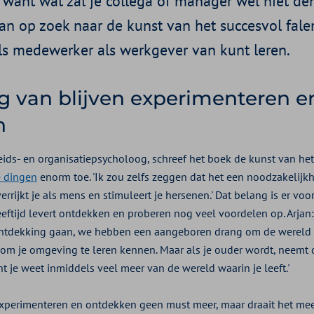
 want wat zal je collega of manager wel niet den
an op zoek naar de kunst van het succesvol fale
als medewerker als werkgever van kunt leren.
g van blijven experimenteren e
n
eids- en organisatiepsycholoog, schreef het boek de kunst van het
 dingen
enorm toe. 'Ik zou zelfs zeggen dat het een noodzakelijk
errijkt je als mens en stimuleert je hersenen.' Dat belang is er voo
eeftijd levert ontdekken en proberen nog veel voordelen op. Arjan:
ontdekking gaan, we hebben een aangeboren drang om de wereld t
om je omgeving te leren kennen. Maar als je ouder wordt, neemt di
t je weet inmiddels veel meer van de wereld waarin je leeft.'
 experimenteren en ontdekken geen must meer, maar draait het meer 