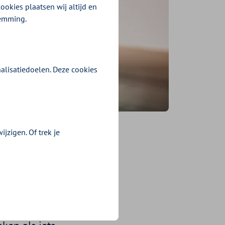
ookies plaatsen wij altijd en
temming.
alisatiedoelen. Deze cookies
jzigen. Of trek je
en
n
 waarom is dat?
vloer houden