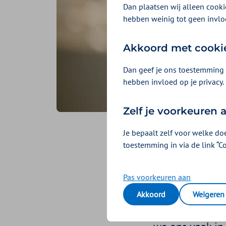
Dan plaatsen wij alleen cookie
hebben weinig tot geen invlo
Akkoord met cooki
Dan geef je ons toestemming 
hebben invloed op je privacy.
Zelf je voorkeuren
Je bepaalt zelf voor welke do
De kuns
toestemming in via de link “C
Geplaatst op 23 august
Pas voorkeuren aan
Het is goed om
Akkoord
Weigeren
En waarom doe