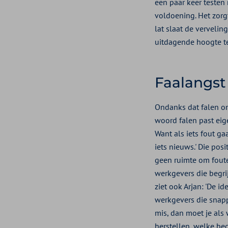
een paar keer testen 
voldoening. Het zorgt
lat slaat de vervelin
uitdagende hoogte te
Faalangst
Ondanks dat falen ond
woord falen past eigen
Want als iets fout gaa
iets nieuws.' Die po
geen ruimte om foute
werkgevers die begri
ziet ook Arjan: 'De 
werkgevers die snappe
mis, dan moet je als
herstellen, welke be