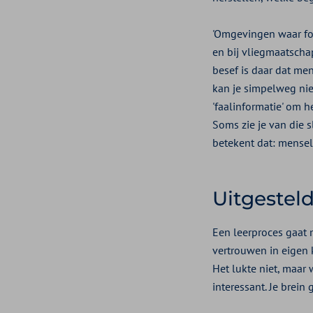
'Omgevingen waar fo
en bij vliegmaatscha
besef is daar dat me
kan je simpelweg nie
'faalinformatie' om h
Soms zie je van die s
betekent dat: menselij
Uitgestel
Een leerproces gaat m
vertrouwen in eigen k
Het lukte niet, maar
interessant. Je brein