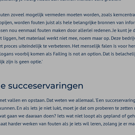
uten zoveel mogelijk vermeden moeten worden, zoals kerncentra
ppijen, worden fouten juist als hele belangrijke bronnen van infor
nsen nou eenmaal fouten maken door allerlei redenen. Je kunt je d
t liggen, het materiaal werkt niet mee, noem maar op. Deze bedri
et proces uiteindelijk te verbeteren. Het menselijk falen is voor h
logans voorbij komen als Failing is not an option. Dat is belachelijk
k zijn is geen optie.'
de succeservaringen
et vallen en opstaan. Dat weten we allemaal. 'Een succeservaring 
unnen. En als iets je niet lukt, moet je dat om proberen te zetten n
 wat gaan we daaraan doen? Iets wat niet loopt als gepland of geh
 gaat harder werken van fouten als je iets wil leren, zolang je er ma