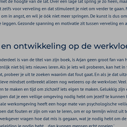
met de hoogte van de lat. Over een lage lat spring je zo heen, maa
 zelfs voor verveling en dat stimuleert je niet om verder te gaan.
g om in angst, en wil je óók niet meer springen. De kunst is dus om
 leggen. Gezonde spanning en motivatie zit tussen verveling en a
 en ontwikkeling op de werkvlo
erdeel is van de titel van zijn boek, is Arjan geen groot fan van 
lijk niet bij iets nieuws leren. Als je iets wil proberen, kan het in 
t, probeer je uit te zoeken waaróm dat fout gaat. En als je dat uitz
sitieve mindset ontbreekt alleen nog weleens op de werkvloer. Vee
n te maken en tijd om zichzelf iets eigen te maken. Gelukkig zijn 
jpen dat je een veilige omgeving nodig hebt om jezelf te kunnen 
ideale werkomgeving heeft een hoge mate van psychologische veilig
n dat fouten er zijn om van te leren, om er op termijn winst uit te
 werkgever vragen hoe dat mis is gegaan, wat je nodig hebt om de
geleiding je nodig hebt… dan kunnen mensen echt groeien.'