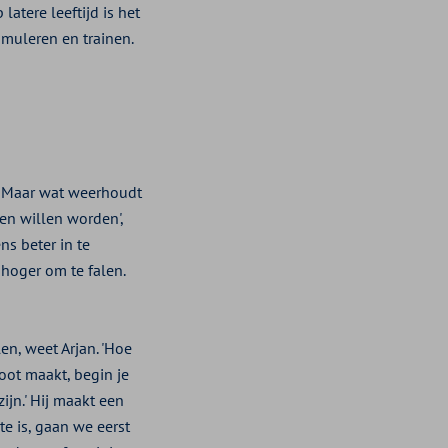
latere leeftijd is het
timuleren en trainen.
n. Maar wat weerhoudt
en willen worden',
s beter in te
 hoger om te falen.
en, weet Arjan. 'Hoe
root maakt, begin je
ijn.' Hij maakt een
e is, gaan we eerst