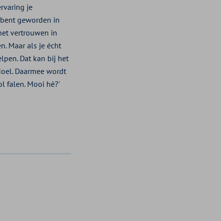
rvaring je
r bent geworden in
het vertrouwen in
. Maar als je écht
elpen. Dat kan bij het
 doel. Daarmee wordt
l falen. Mooi hè?'