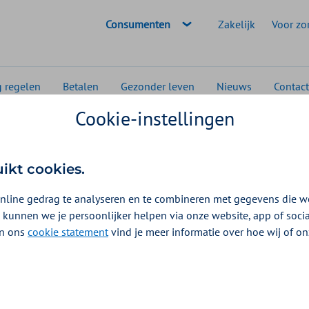
Geselecteerde doelgroep:
Consumenten
Zakelijk
Voor zo
g regelen
Betalen
Gezonder leven
Nieuws
Contact
Cookie-instellingen
er
De kunst van het succesvol falen
uikt cookies.
nline gedrag te analyseren en te combineren met gegevens die w
 kunnen we je persoonlijker helpen via onze website, app of soc
 In ons
cookie statement
vind je meer informatie over hoe wij of o