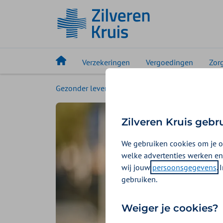
Verzekeringen
Vergoedingen
Zor
Gezonder leven
Magazine
Op de werkvlo
Zilveren Kruis gebr
We gebruiken cookies om je o
welke advertenties werken en
wij jouw
persoonsgegevens
.
gebruiken.
Weiger je cookies?