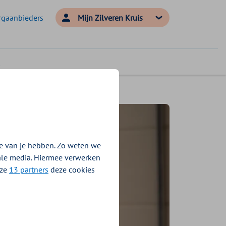
rgaanbieders
Mijn Zilveren Kruis
e van je hebben. Zo weten we
iale media. Hiermee verwerken
nze
13 partners
deze cookies