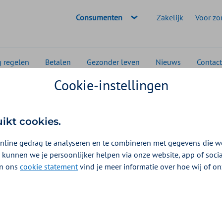
Geselecteerde doelgroep:
Consumenten
Zakelijk
Voor zo
g regelen
Betalen
Gezonder leven
Nieuws
Contact
Cookie-instellingen
 slaapritme terug? 4 tips
uikt cookies.
nline gedrag te analyseren en te combineren met gegevens die w
 kunnen we je persoonlijker helpen via onze website, app of soc
 In ons
cookie statement
vind je meer informatie over hoe wij of o