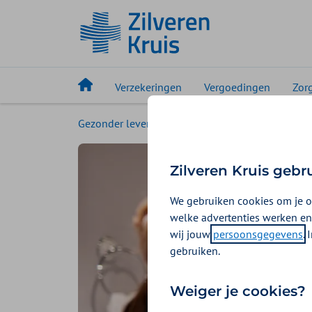
Verzekeringen
Vergoedingen
Zor
Gezonder leven
Magazine
Hoe krijg je je
Zilveren Kruis gebr
We gebruiken cookies om je o
welke advertenties werken en
wij jouw
persoonsgegevens
.
gebruiken.
Weiger je cookies?