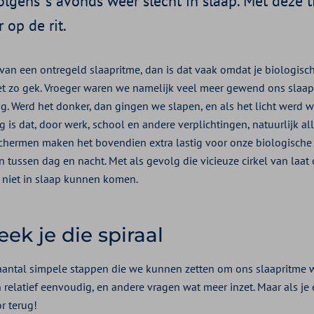
gens ‘s avonds weer slecht in slaap. Met deze tip
 op de rit.
van een ontregeld slaapritme, dan is dat vaak omdat je biologische
niet zo gek. Vroeger waren we namelijk veel meer gewend ons slaa
ag. Werd het donker, dan gingen we slapen, en als het licht werd
is dat, door werk, school en andere verplichtingen, natuurlijk al
chermen maken het bovendien extra lastig voor onze biologische
tussen dag en nacht. Met als gevolg die vicieuze cirkel van laat 
 niet in slaap kunnen komen.
ek je die spiraal
 aantal simpele stappen die we kunnen zetten om ons slaapritme 
 relatief eenvoudig, en andere vragen wat meer inzet. Maar als je e
or terug!