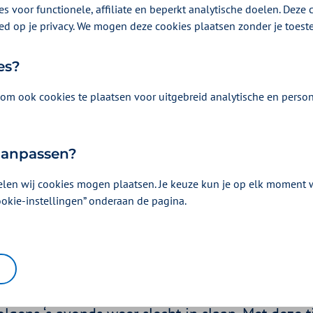
s voor functionele, affiliate en beperkt analytische doelen. Deze c
ed op je privacy. We mogen deze cookies plaatsen zonder je toes
es?
om ook cookies te plaatsen voor uitgebreid analytische en person
 aanpassen?
elen wij cookies mogen plaatsen. Je keuze kun je op elk moment wi
jg je je slaapritme terug
ookie-instellingen” onderaan de pagina.
er 2020 | Een artikel als onderdeel van
Beter slapen
| 3 minuten lezen
htrust komt vaak voort uit een neerwaartse slaa
apen, kunnen ‘s ochtends moeilijk opstaan, blijve