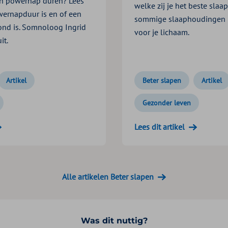
n powernap duren? Lees
welke zij je het beste sla
wernapduur is en of een
sommige slaaphoudingen m
nd is. Somnoloog Ingrid
voor je lichaam.
it.
Artikel
Beter slapen
Artikel
Gezonder leven
Lees dit artikel
Alle artikelen Beter slapen
Was dit nuttig?