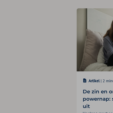
Artikel
| 2 min
De zin en o
powernap: s
uit