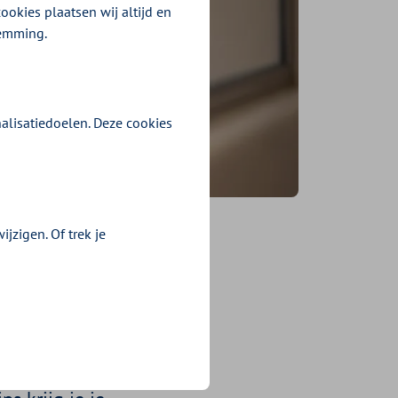
ookies plaatsen wij altijd en
temming.
alisatiedoelen. Deze cookies
jzigen. Of trek je
? 4 tips
pspiraal: we
n te lang liggen