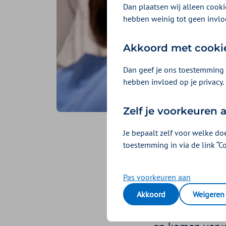
Dan plaatsen wij alleen cookie
hebben weinig tot geen invlo
Akkoord met cooki
Dan geef je ons toestemming 
hebben invloed op je privacy.
Zelf je voorkeuren
Je bepaalt zelf voor welke do
Hoe kri
toestemming in via de link “C
Geplaatst op 16 novemb
Pas voorkeuren aan
Een slechte nac
Akkoord
Weigeren
gaan te laat sl