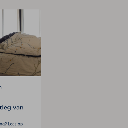
n
tleg van
ing? Lees op