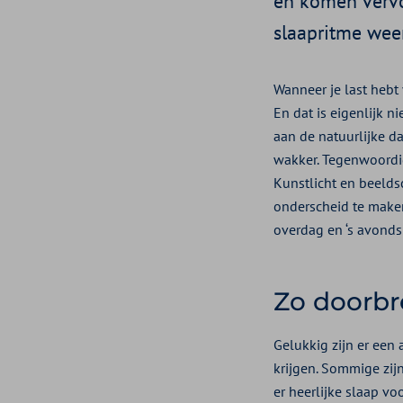
en komen vervol
slaapritme weer
Wanneer je last hebt 
En dat is eigenlijk 
aan de natuurlijke d
wakker. Tegenwoordig 
Kunstlicht en beelds
onderscheid te maken 
overdag en ‘s avonds
Zo doorbre
Gelukkig zijn er een
krijgen. Sommige zijn
er heerlijke slaap vo