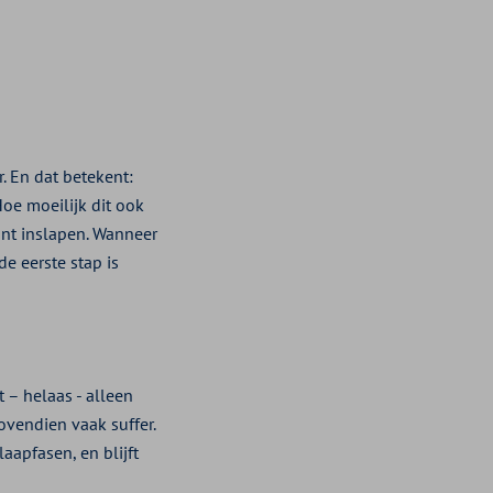
r. En dat betekent:
oe moeilijk dit ook
kunt inslapen. Wanneer
de eerste stap is
 – helaas - alleen
ovendien vaak suffer.
laapfasen, en blijft