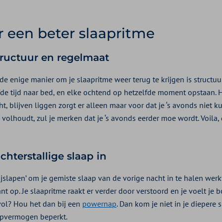
r een beter slaapritme
structuur en regelmaat
 de enige manier om je slaapritme weer terug te krijgen is structuu
de tijd naar bed, en elke ochtend op hetzelfde moment opstaan. H
ht, blijven liggen zorgt er alleen maar voor dat je ‘s avonds niet 
 volhoudt, zul je merken dat je ‘s avonds eerder moe wordt. Voila, 
chterstallige slaap in
slapen’ om je gemiste slaap van de vorige nacht in te halen werkt
t op. Je slaapritme raakt er verder door verstoord en je voelt je b
 vol? Hou het dan bij een
powernap
. Dan kom je niet in je diepere s
apvermogen beperkt.