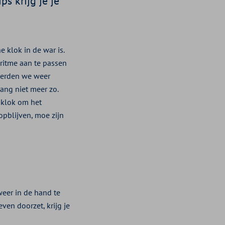
s krijg je je
 klok in de war is.
pritme aan te passen
 werden we weer
lang niet meer zo.
 klok om het
opblijven, moe zijn
weer in de hand te
ven doorzet, krijg je