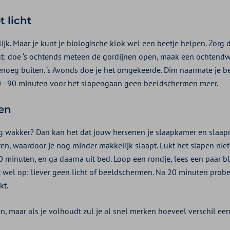
t licht
lijk. Maar je kunt je biologische klok wel een beetje helpen. Zorg 
jgt: doe ‘s ochtends meteen de gordijnen open, maak een ochten
oeg buiten. ‘s Avonds doe je het omgekeerde. Dim naarmate je be
60 - 90 minuten voor het slapengaan geen beeldschermen meer.
ren
ang wakker? Dan kan het dat jouw hersenen je slaapkamer en slaap
n, waardoor je nog minder makkelijk slaapt. Lukt het slapen niet?
0 minuten, en ga daarna uit bed. Loop een rondje, lees een paar bl
et wel op: liever geen licht of beeldschermen. Na 20 minuten probe
kt.
en, maar als je volhoudt zul je al snel merken hoeveel verschil ee