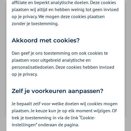
affiliate en beperkt analytische doelen. Deze cookies
plaatsen wij altijd en hebben weinig tot geen invloed
Hulp bij het vinden van een
op je privacy. We mogen deze cookies plaatsen
nieuwe huisarts
zonder je toestemming.
Waarom zoek je een nieuwe huisarts?
Akkoord met cookies?
Ik ga verhuizen
Dan geef je ons toestemming om ook cookies te
plaatsen voor uitgebreid analytische en
personalisatiedoelen. Deze cookies hebben invloed
op je privacy.
Ik ben niet tevreden met mijn eigen
huisarts
Zelf je voorkeuren aanpassen?
Je bepaalt zelf voor welke doelen wij cookies mogen
plaatsen. Je keuze kun je op elk moment wijzigen. Of
trek je toestemming in via de link “Cookie-
instellingen” onderaan de pagina.