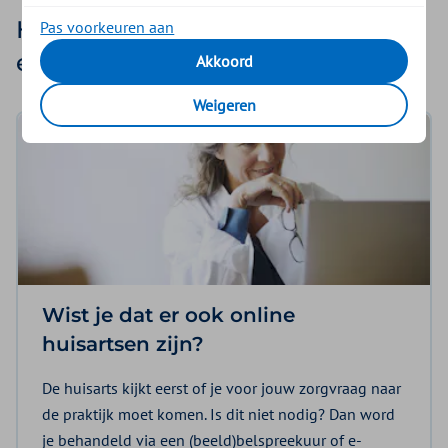
Handige tips bij het vinden van
Pas voorkeuren aan
een huisarts
Akkoord
Weigeren
Wist je dat er ook online
huisartsen zijn?
De huisarts kijkt eerst of je voor jouw zorgvraag naar
de praktijk moet komen. Is dit niet nodig? Dan word
je behandeld via een (beeld)belspreekuur of e-