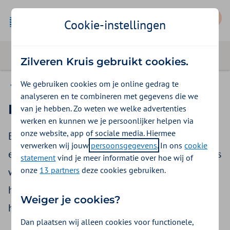
Mijn Zilveren Kruis
Cookie-instellingen
Zilveren Kruis gebruikt cookies.
We gebruiken cookies om je online gedrag te
Zorg regelen
analyseren en te combineren met gegevens die we
Ik zoek een nieuwe huisarts
van je hebben. Zo weten we welke advertenties
werken en kunnen we je persoonlijker helpen via
onze website, app of sociale media. Hiermee
Een huisarts vinden is niet altijd makkelijk. Door
verwerken wij jouw
persoonsgegevens
. In ons
cookie
een tekort aan personeel en locaties zijn er soms
statement
vind je meer informatie over hoe wij of
onze
13 partners
deze cookies gebruiken.
wachtlijsten. Of er is zelfs een patiëntenstop. Wij
helpen je bij het zoeken naar een nieuwe
Weiger je cookies?
huisarts. Hiervoor stellen we je een paar vragen.
Dan plaatsen wij alleen cookies voor functionele,