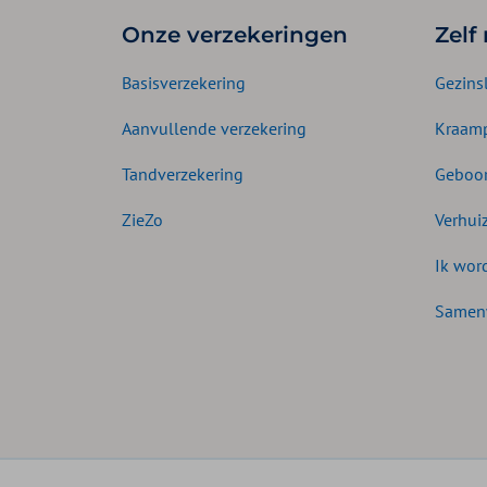
Onze verzekeringen
Zelf
Basisverzekering
Gezins
Aanvullende verzekering
Kraamp
Tandverzekering
Geboor
ZieZo
Verhui
Ik wor
Samen