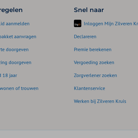
 regelen
Snel naar
lid aanmelden
Inloggen Mijn Zilveren Kr
akket aanvragen
Declareren
te doorgeven
Premie berekenen
zing doorgeven
Vergoeding zoeken
d 18 jaar
Zorgverlener zoeken
wonen of trouwen
Klantenservice
Werken bij Zilveren Kruis