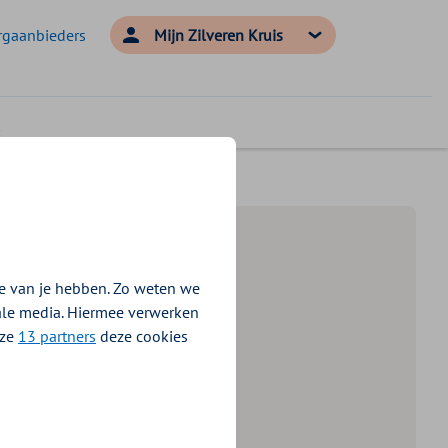
rgaanbieders
Mijn Zilveren Kruis
e van je hebben. Zo weten we
iale media. Hiermee verwerken
nze
13 partners
deze cookies