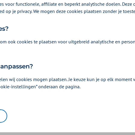
s voor functionele, affiliate en beperkt analytische doelen. Deze c
. We leggen je graag uit
ed op je privacy. We mogen deze cookies plaatsen zonder je toes
rgoed krijgt.
es?
om ook cookies te plaatsen voor uitgebreid analytische en person
elt je zorg na een behandeling
 aanpassen?
erpleegkundige bij je langs. Er wordt gekeken hoe het met je gaat
t ziekenhuis nodig? Of mag je naar huis, maar heb je zorg nodig 
elen wij cookies mogen plaatsen. Je keuze kun je op elk moment wi
ookie-instellingen” onderaan de pagina.
n een kliniek?
ng? Dan kan je zelf wijkverpleging regelen. Wil je liever herstel