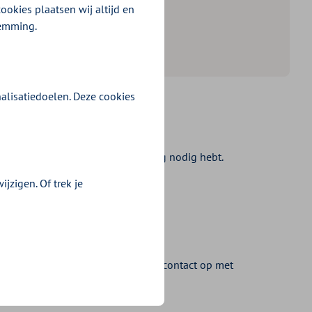
ookies plaatsen wij altijd en
temming.
alisatiedoelen. Deze cookies
 en welke zorg je na de behandeling nodig hebt.
van een wijkverpleegkundige? De
jzigen. Of trek je
len in een zorginstelling? Neem dan contact op met