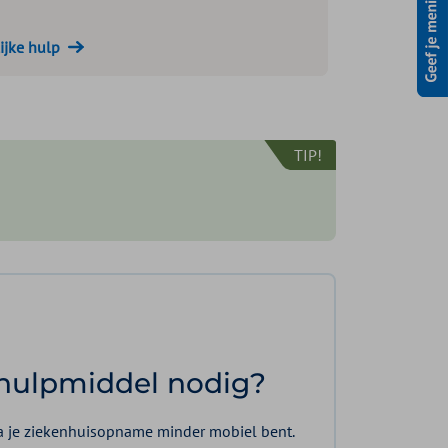
ijke hulp
TIP!
 hulpmiddel nodig?
a je ziekenhuisopname minder mobiel bent.