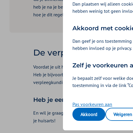
Dan plaatsen wij alleen cookie
heb je na je behandeling thuis hulp of zorg nodig
hebben weinig tot geen invlo
hoe je dit regelt, waar je terechtkunt en wat je ve
Akkoord met cooki
Dan geef je ons toestemming 
hebben invloed op je privacy.
De verpleegkundige reg
Zelf je voorkeuren
Voordat je uit het ziekenhuis vertrekt, komt de v
Heb je bijvoorbeeld een extra behandeling in he
Je bepaalt zelf voor welke do
verpleegkundige regelt het voor je.
toestemming in via de link “C
Heb je een behandeling gehad i
Pas voorkeuren aan
En wil je graag thuis herstellen van de behandeli
Akkoord
Weigeren
je huisarts!