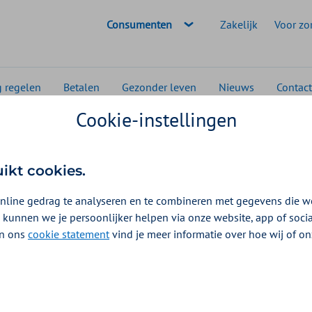
Geselecteerde doelgroep:
Consumenten
Zakelijk
Voor zo
g regelen
Betalen
Gezonder leven
Nieuws
Contact
Cookie-instellingen
 ziekenhuisopname
uikt cookies.
e
nline gedrag te analyseren en te combineren met gegevens die w
 kunnen we je persoonlijker helpen via onze website, app of soc
et
 In ons
cookie statement
vind je meer informatie over hoe wij of o
ehandeling? Misschien