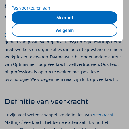
beïnvloeden? En hoe ondersteun je de
Pas voorkeuren aan
veerkracht van je medewerkers?
Akkoord
Weigeren
Matthijs Steeneveld
is trainer, adviseur en spreker op het
gebied van positieve organisatiepsychologie. Matthijs helpt
medewerkers en organisaties om beter te presteren én meer
werkplezier te ervaren. Daarnaast is hij onder andere auteur
van Optimisme Hoop Veerkracht Zelfvertrouwen. Ook leidt
hij professionals op om te werken met positieve
psychologie. We vroegen hem naar zijn kijk op veerkracht.
Definitie van veerkracht
Er zijn veel wetenschappelijke definities van
veerkracht
.
Matthijs: ‘Veerkracht hebben we allemaal. Ik vind het