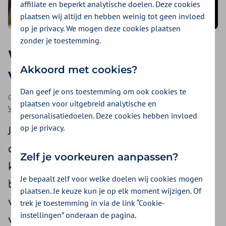
affiliate en beperkt analytische doelen. Deze cookies
plaatsen wij altijd en hebben weinig tot geen invloed
op je privacy. We mogen deze cookies plaatsen
zonder je toestemming.
Wat is de bron en het effect
Akkoord met cookies?
van veerkracht
Dan geef je ons toestemming om ook cookies te
Geplaatst op 6 februari 2023 | Een artikel als onderdeel van
plaatsen voor uitgebreid analytische en
Veerkracht
| 6 minuten lezen
personalisatiedoelen. Deze cookies hebben invloed
op je privacy.
Je gezond voelen bestaat maar voor een
deel uit gebrek aan fysieke of mentale
Zelf je voorkeuren aanpassen?
klachten. Het gaat ook over veerkracht. Dit
Je bepaalt zelf voor welke doelen wij cookies mogen
bepaalt hoe je reageert op onvermijdelijke
plaatsen. Je keuze kun je op elk moment wijzigen. Of
veranderingen in het leven. Waar komt
trek je toestemming in via de link “Cookie-
instellingen” onderaan de pagina.
veerkracht vandaan? Kun je het