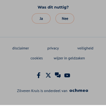
Was dit nuttig?
Ja
Nee
disclaimer
privacy
veiligheid
cookies
wijzer in geldzaken
Facebook Zilveren Kruis
X Zilveren Kruis
Zilveren Kruis klant
YouTube Zilveren
Zilveren Kruis is onderdeel van