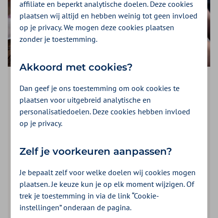
affiliate en beperkt analytische doelen. Deze cookies
plaatsen wij altijd en hebben weinig tot geen invloed
op je privacy. We mogen deze cookies plaatsen
zonder je toestemming.
Akkoord met cookies?
Artikel
| 3 minuten lezen
Dan geef je ons toestemming om ook cookies te
plaatsen voor uitgebreid analytische en
Kilo’s kwijt met het Actify
personalisatiedoelen. Deze cookies hebben invloed
programma Afvallen met
op je privacy.
Afspraken
In vijf maanden slanker én fitter door gezondere
Zelf je voorkeuren aanpassen?
gewoonten. Dat is waar het om draait bij Afvallen met
Je bepaalt zelf voor welke doelen wij cookies mogen
Afspraken.
plaatsen. Je keuze kun je op elk moment wijzigen. Of
trek je toestemming in via de link “Cookie-
instellingen” onderaan de pagina.
Artikel
Gezondere voeding