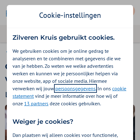
Mijn Zilveren Kruis
Cookie-instellingen
Zilveren Kruis gebruikt cookies.
We gebruiken cookies om je online gedrag te
Op de werkvloer
analyseren en te combineren met gegevens die we
Gezonde voeding op de
van je hebben. Zo weten we welke advertenties
werken en kunnen we je persoonlijker helpen via
werkvloer
onze website, app of sociale media. Hiermee
verwerken wij jouw
persoonsgegevens
. In ons
cookie
Laatste artikelen
statement
vind je meer informatie over hoe wij of
onze
13 partners
deze cookies gebruiken.
Weiger je cookies?
Dan plaatsen wij alleen cookies voor functionele,