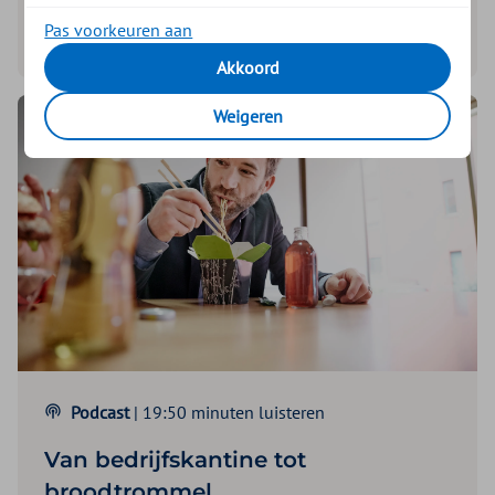
Pas voorkeuren aan
Lees dit artikel
Akkoord
Weigeren
Podcast
| 19:50 minuten luisteren
Van bedrijfskantine tot
broodtrommel