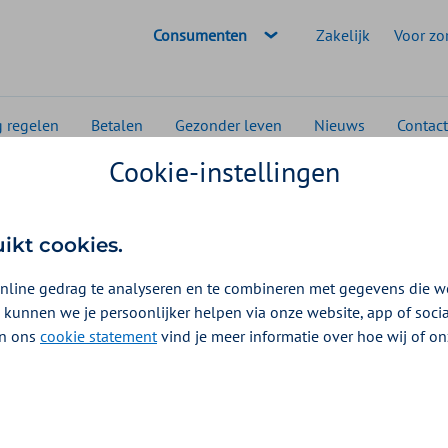
Geselecteerde doelgroep:
Consumenten
Zakelijk
Voor zo
g regelen
Betalen
Gezonder leven
Nieuws
Contact
Cookie-instellingen
De eerste stap
uikt cookies.
nline gedrag te analyseren en te combineren met gegevens die w
 kunnen we je persoonlijker helpen via onze website, app of soc
 In ons
cookie statement
vind je meer informatie over hoe wij of o