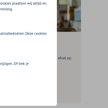
ookies plaatsen wij altijd en
temming.
alisatiedoelen. Deze cookies
steren
rste stap
braindump, ruim je inbox op, raap afval op
jzigen. Of trek je
t
Gezonder leven