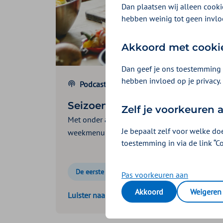
Dan plaatsen wij alleen cookie
hebben weinig tot geen invlo
Akkoord met cooki
Dan geef je ons toestemming 
hebben invloed op je privacy.
Podcast
| 3 minuten luisteren
Seizoen 5 | De eerste stap
Zelf je voorkeuren
Met onder andere: Maak je eigen dorstlesser,
Je bepaalt zelf voor welke do
weekmenu en gooi minder eten weg.
toestemming in via de link “C
De eerste stap
Podcast
Gezonder lev
Pas voorkeuren aan
Akkoord
Weigeren
Luister naar deze podcast