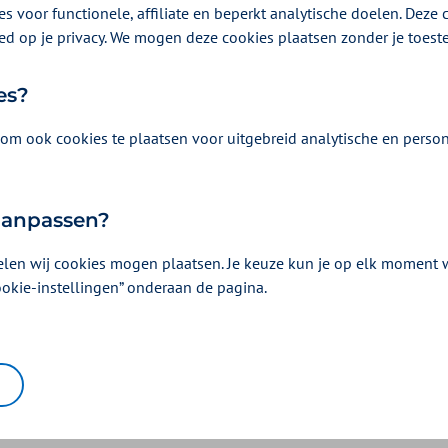
s voor functionele, affiliate en beperkt analytische doelen. Deze c
ed op je privacy. We mogen deze cookies plaatsen zonder je toes
es?
om ook cookies te plaatsen voor uitgebreid analytische en person
Podcast
| 3 minuten lui
Seizoen 4 | De ee
 aanpassen?
 lunch met soep, maak een
Met onder andere: Doe een 
elen wij cookies mogen plaatsen. Je keuze kun je op elk moment wi
in je buurt
ookie-instellingen” onderaan de pagina.
en
De eerste stap
Podcas
Luister naar deze podcast