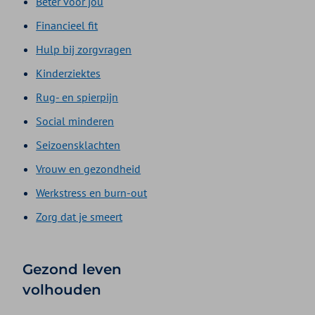
Beter voor jou
Financieel fit
Hulp bij zorgvragen
Kinderziektes
Rug- en spierpijn
Social minderen
Seizoensklachten
Vrouw en gezondheid
Werkstress en burn-out
Zorg dat je smeert
Gezond leven
volhouden