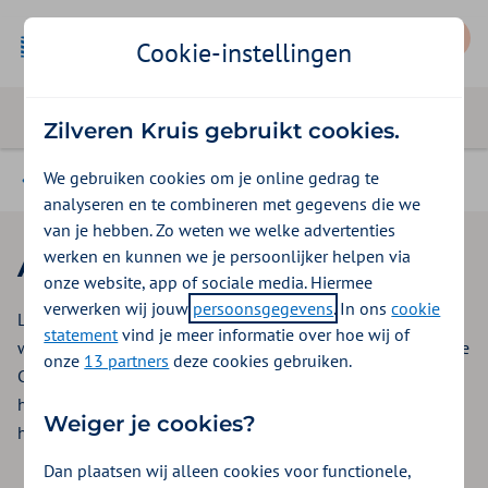
Mijn Zilveren Kruis
Cookie-instellingen
Zilveren Kruis gebruikt cookies.
We gebruiken cookies om je online gedrag te
Magazine
analyseren en te combineren met gegevens die we
van je hebben. Zo weten we welke advertenties
werken en kunnen we je persoonlijker helpen via
Avondraad
onze website, app of sociale media. Hiermee
verwerken wij jouw
persoonsgegevens
. In ons
cookie
Lig jij wel eens wakker van werk en weet je niet meer goed
statement
vind je meer informatie over hoe wij of
wat je moet doen? In de podcast Avondraad bespreekt Lobke
onze
13 partners
deze cookies gebruiken.
Cornelisse elke aflevering een situatie die iemand wakker
houdt, en horen we een expert die bij die situatie kan
Weiger je cookies?
helpen.
Dan plaatsen wij alleen cookies voor functionele,