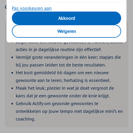
dromen uit laat komen.
Pas voorkeuren aan
Akkoord
Lees de samenvatting
Weigeren
Begin klein om nieuwe gewoontes te vormen; kleine
acties in je dagelijkse routine zijn effectief.
Vermijd grote veranderingen in één keer; stapjes die
bij jou passen leiden tot de beste resultaten.
Het kost gemiddeld 66 dagen om een nieuwe
gewoonte aan te leren; herhaling is essentieel.
Maak het leuk; plezier in wat je doet vergroot de
kans dat je een gewoonte onder de knie krijgt.
Gebruik Actify om gezonde gewoontes te
ontwikkelen op jouw tempo met dagelijkse mini’s en
coaching.