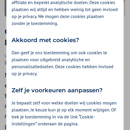
affiliate en beperkt analytische doelen. Deze cookies
plaatsen wij altijd en hebben weinig tot geen invloed
op je privacy. We mogen deze cookies plaatsen
zonder je toestemming.
Gewoontevorming voor
Akkoord met cookies?
beginners
Dan geef je ons toestemming om ook cookies te
Geplaatst op 22 januari 2024 | Een artikel als onderdeel van
plaatsen voor uitgebreid analytische en
Bewegen
| 2 - 4 minuten lezen
personalisatiedoelen. Deze cookies hebben invloed
op je privacy.
Nu begin ik echt! We beginnen vaak
enthousiast aan onze plannen om gezonder
Zelf je voorkeuren aanpassen?
te leven, maar uiteindelijk is het toch lastig
Je bepaalt zelf voor welke doelen wij cookies mogen
om een nieuwe gewoonte écht eigen te
plaatsen. Je keuze kun je op elk moment wijzigen. Of
maken. Je leest hier hoe gewoontevorming
trek je toestemming in via de link “Cookie-
instellingen” onderaan de pagina.
precies werkt en hoe jij jouw gezonde