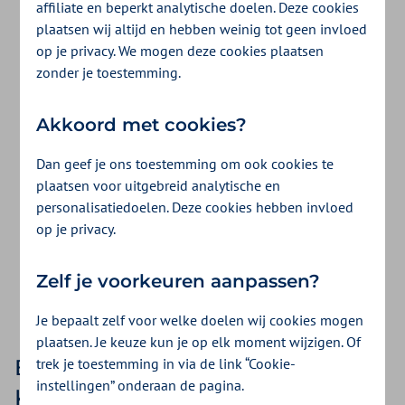
affiliate en beperkt analytische doelen. Deze cookies
Zilveren Kruis en ZieZo
plaatsen wij altijd en hebben weinig tot geen invloed
op je privacy. We mogen deze cookies plaatsen
Zilveren Kruis biedt 4 verschillende
zonder je toestemming.
basisverzekeringen: Basis Start, Basis Zeker
Akkoord met cookies?
en Basis Exclusief en ZieZo Basis. Wat er in
de basisverzekering zit wordt door de
Dan geef je ons toestemming om ook cookies te
plaatsen voor uitgebreid analytische en
overheid bepaald. De basisverzekeringen
personalisatiedoelen. Deze cookies hebben invloed
verschillen in de keuze die je hebt uit
op je privacy.
zorgverleners en de manier waarop service
Zelf je voorkeuren aanpassen?
wordt verleend.
Je bepaalt zelf voor welke doelen wij cookies mogen
plaatsen. Je keuze kun je op elk moment wijzigen. Of
trek je toestemming in via de link “Cookie-
Basisverzekeringen van Zilveren
instellingen” onderaan de pagina.
Kruis