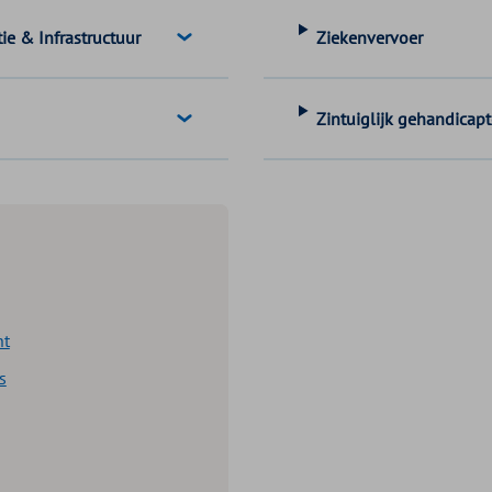
ie & Infrastructuur
Ziekenvervoer
Zintuiglijk gehandicap
ht
s