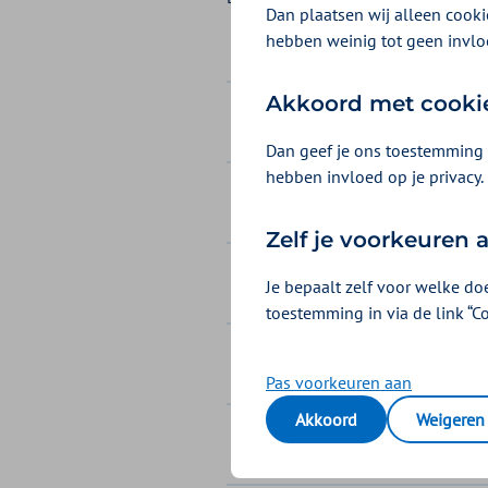
Dan plaatsen wij alleen cookie
hebben weinig tot geen invlo
Akkoord met cooki
Eerstelijnsdiagnostiek & t
Dan geef je ons toestemming 
hebben invloed op je privacy.
Farmaceutische zorg
Zelf je voorkeuren
Geboortezorg
Je bepaalt zelf voor welke do
toestemming in via de link “C
Gecombineerde leefstijlinte
Pas voorkeuren aan
Akkoord
Weigeren
Geestelijke gezondheidszor