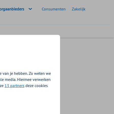
eselecteerde doelgroep:
orgaanbieders
Consumenten
Zakelijk
e van je hebben. Zo weten we
s. Bekijk per zorgsoort hoe
iale media. Hiermee verwerken
nze
13 partners
deze cookies
tie.