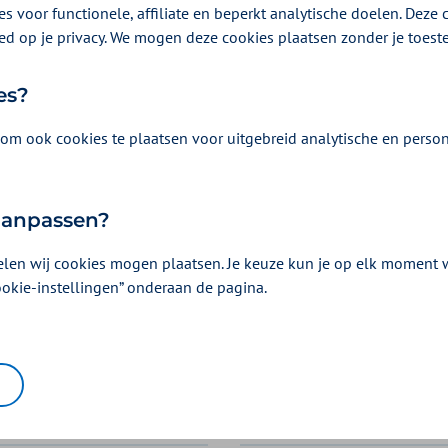
s voor functionele, affiliate en beperkt analytische doelen. Deze c
ed op je privacy. We mogen deze cookies plaatsen zonder je toes
es?
rombosezorg
Medisch-specialistisch
om ook cookies te plaatsen voor uitgebreid analytische en person
Mondzorg
 aanpassen?
Paramedische zorg
elen wij cookies mogen plaatsen. Je keuze kun je op elk moment wi
ookie-instellingen” onderaan de pagina.
rventie
Stoppen met roken
g
Verpleging & verblijf