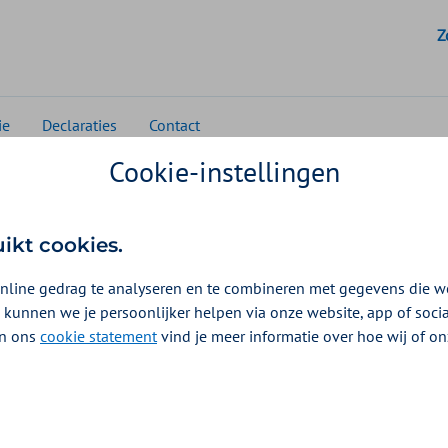
G
Z
ie
Declaraties
Contact
Cookie-instellingen
voor zorgaanbieders
uikt cookies.
nline gedrag te analyseren en te combineren met gegevens die w
ij Zilveren Kruis voor gecontracteerde zorgaanbieder
 kunnen we je persoonlijker helpen via onze website, app of soc
p deze pagina antwoord op veelgestelde vragen.
 In ons
cookie statement
vind je meer informatie over hoe wij of o
t
hilt per zorgsoort. Kies daarom uw zorgsoort voor de juiste informa