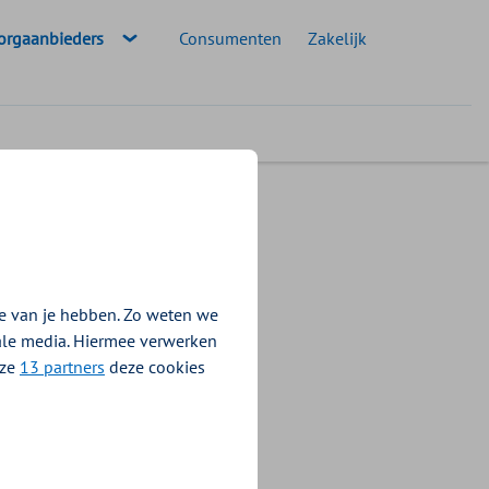
eselecteerde doelgroep:
orgaanbieders
Consumenten
Zakelijk
e van je hebben. Zo weten we
icatie in de
iale media. Hiermee verwerken
gverzekeraars
nze
13 partners
deze cookies