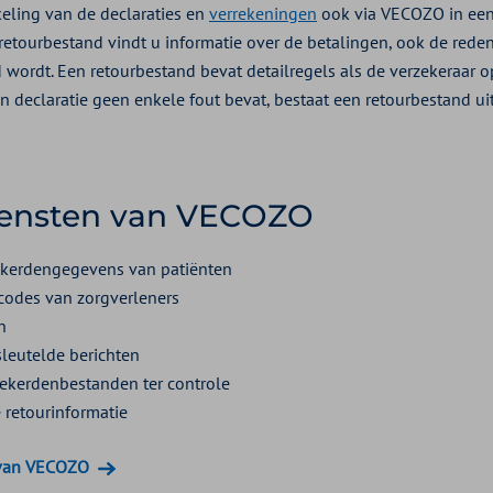
eling van de declaraties en
verrekeningen
ook via VECOZO in een 
 retourbestand vindt u informatie over de betalingen, ook de reden
d wordt. Een retourbestand bevat detailregels als de verzekeraar 
en declaratie geen enkele fout bevat, bestaat een retourbestand u
iensten van VECOZO
kerdengegevens van patiënten
odes van zorgverleners
n
sleutelde berichten
ekerdenbestanden ter controle
retourinformatie
n van VECOZO