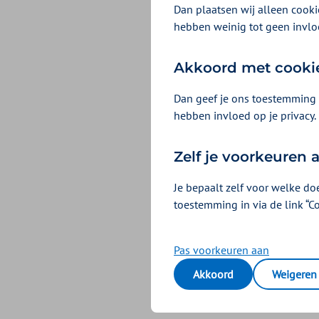
Dan plaatsen wij alleen cookie
Aanmelden bij VEC
hebben weinig tot geen invlo
Akkoord met cooki
Belangrij
Dan geef je ons toestemming 
WTZi vergunning v
hebben invloed op je privacy.
Big-registratie vo
Contract of betaa
Zelf je voorkeuren
Certificaat VECOZ
Je bepaalt zelf voor welke do
Andere afspraken kun
toestemming in via de link “C
Tip bij het declarere
Pas voorkeuren aan
Akkoord
Weigeren
Retourbe