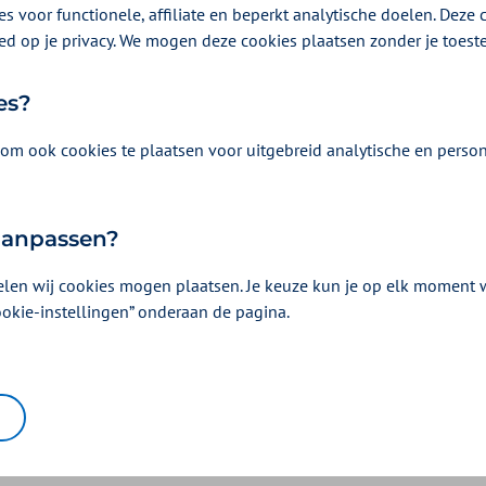
s voor functionele, affiliate en beperkt analytische doelen. Deze c
OZO
ed op je privacy. We mogen deze cookies plaatsen zonder je toes
es?
kste voorwaarden voor digitaal 
om ook cookies te plaatsen voor uitgebreid analytische en person
oor medisch-specialistische zorg (geldt alleen voor instellingen)
or vrijgevestigde zorgverleners
lovereenkomst met Zilveren Kruis
 aanpassen?
O
elen wij cookies mogen plaatsen. Je keuze kun je op elk moment wi
t u in het declaratieprotocol raadplegen.
ookie-instellingen” onderaan de pagina.
n: declareer binnen 1 kalenderjaar of maximaal 2 kalenderjaren.
standen