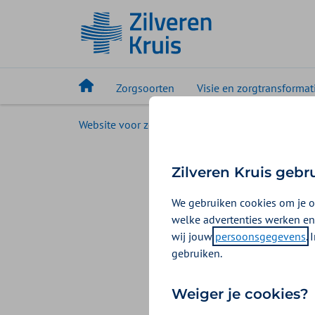
Zorgsoorten
Visie en zorgtransformat
Website voor zorgaanbieders
Declareren
Declar
Zilveren Kruis gebr
We gebruiken cookies om je o
VECOZO is een be
welke advertenties werken en
Zorg. De dienste
wij jouw
persoonsgegevens
.
nemen gezamenlij
gebruiken.
Weiger je cookies?
Veelgestelde vrag