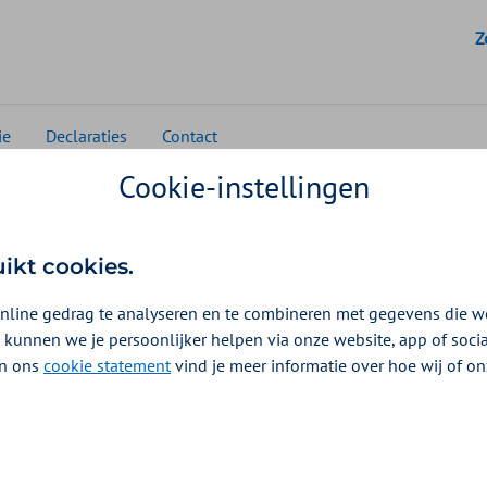
G
Z
ie
Declaraties
Contact
Cookie-instellingen
Declareren via VECOZO
eren via VECOZO
uikt cookies.
nline gedrag te analyseren en te combineren met gegevens die w
veiligd internetportaal en staat voor Veilige Commun
 kunnen we je persoonlijker helpen via onze website, app of soc
n van VECOZO zijn voor zorgverleners kosteloos. Zor
 In ons
cookie statement
vind je meer informatie over hoe wij of o
k de kosten op zich.
en op VECOZO.nl