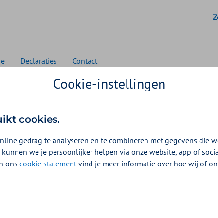
G
Z
ie
Declaraties
Contact
Cookie-instellingen
ansformatie
uikt cookies.
sformatie
nline gedrag te analyseren en te combineren met gegevens die w
 kunnen we je persoonlijker helpen via onze website, app of soc
 In ons
cookie statement
vind je meer informatie over hoe wij of o
orgvraag harder stijgt
de beschikbare capaciteit
 op innovatie en
ig heeft houdt toegang tot
zelf op te lossen. Zorg