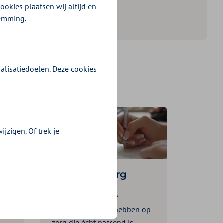
ookies plaatsen wij altijd en
temming.
alisatiedoelen. Deze cookies
jzigen. Of trek je
Passende zorg
We vinden dat onze
verzekerden recht hebben op
zorg die écht passend is.