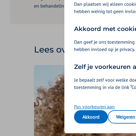
Dan plaatsen wij alleen cookie
en behandelingen zijn immers geen oplossing voo
hebben weinig tot geen invlo
Akkoord met cooki
Dan geef je ons toestemming 
Lees over onze visie
hebben invloed op je privacy.
Zelf je voorkeuren
Je bepaalt zelf voor welke do
toestemming in via de link “C
Pas voorkeuren aan
Akkoord
Weigeren