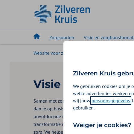
Zorgsoorten
Visie en zorgtransformat
Website voor zorgaanbieders
Visie en zorgtr
Zilveren Kruis gebr
Visie en zorgtran
We gebruiken cookies om je o
welke advertenties werken en
wij jouw
persoonsgegevens
.
Samen met zorgprofessionals merken we dat de z
gebruiken.
dan je op basis van vergrijzing verwacht. Terwijl 
onvoldoende meegroeit. We zetten daarom vol in
transformatie met als doel: iedereen die het nod
Weiger je cookies?
zorg. We helpen onze verzekerden om hulpvragen 