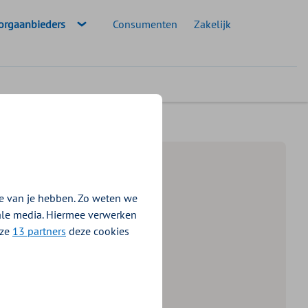
eselecteerde doelgroep:
orgaanbieders
Consumenten
Zakelijk
e van je hebben. Zo weten we
iale media. Hiermee verwerken
nze
13 partners
deze cookies