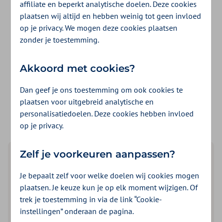
affiliate en beperkt analytische doelen. Deze cookies
Informatie voor aanbieders van
plaatsen wij altijd en hebben weinig tot geen invloed
ademondersteuning, auditieve
op je privacy. We mogen deze cookies plaatsen
zonder je toestemming.
hulpmiddelen, hulpmiddelen aan het
lichaam, mobiliteit, therapiehulpmiddelen,
Akkoord met cookies?
verzorgingsmiddelen en visuele
Dan geef je ons toestemming om ook cookies te
hulpmiddelen.
plaatsen voor uitgebreid analytische en
personalisatiedoelen. Deze cookies hebben invloed
op je privacy.
Zelf je voorkeuren aanpassen?
Beleid en contract
Je bepaalt zelf voor welke doelen wij cookies mogen
Bekijk het inkoopbeleid van hulpmiddelen. Lees wie
plaatsen. Je keuze kun je op elk moment wijzigen. Of
een overeenkomst kan krijgen. En lees over het
trek je toestemming in via de link “Cookie-
proces en de planning van de contractering.
instellingen” onderaan de pagina.