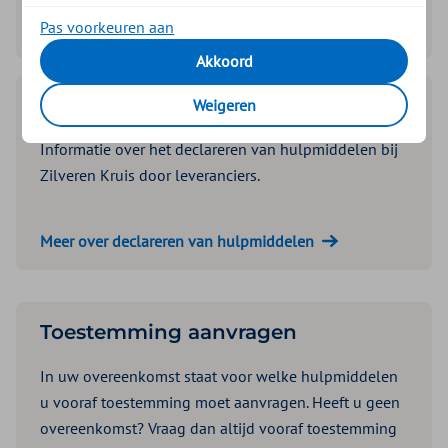
Pas voorkeuren aan
Meer over beleid en contract
Akkoord
Declareren
Weigeren
Informatie over het declareren van hulpmiddelen bij
Zilveren Kruis door leveranciers.
Meer over declareren van hulpmiddelen
Toestemming aanvragen
In uw overeenkomst staat voor welke hulpmiddelen
u vooraf toestemming moet aanvragen. Heeft u geen
overeenkomst? Vraag dan altijd vooraf toestemming