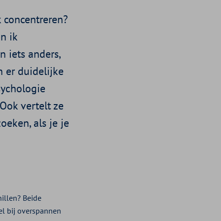
jk concentreren?
n ik
 iets anders,
n er duidelijke
psychologie
Ook vertelt ze
eken, als je je
hillen? Beide
tel bij overspannen