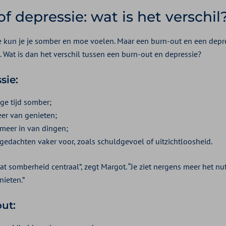
f depressie: wat is het verschil
e kun je je somber en moe voelen. Maar een burn-out en een depre
. Wat is dan het verschil tussen een burn-out en depressie?
ssie:
nge tijd somber;
eer van genieten;
t meer in van dingen;
edachten vaker voor, zoals schuldgevoel of uitzichtloosheid.
aat somberheid centraal”, zegt Margot. “Je ziet nergens meer het nut
nieten.”
out: