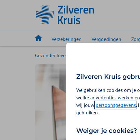
Verzekeringen
Vergoedingen
Zor
Gezonder leven
Magazine
Werkstress en
Zilveren Kruis gebr
We gebruiken cookies om je o
welke advertenties werken en
wij jouw
persoonsgegevens
.
gebruiken.
Weiger je cookies?