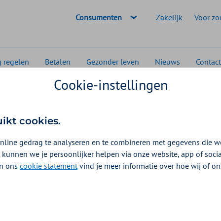
Geselecteerde doelgroep:
Consumenten
Zakelijk
Voor zo
g regelen
Betalen
Gezonder leven
Nieuws
Contact
Cookie-instellingen
 burn-out
Verschil overspannen burnout en depressie
uikt cookies.
nline gedrag te analyseren en te combineren met gegevens die w
 kunnen we je persoonlijker helpen via onze website, app of soc
 In ons
cookie statement
vind je meer informatie over hoe wij of o