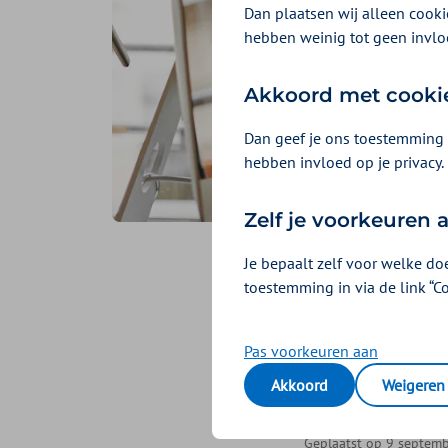
Dan plaatsen wij alleen cookie
hebben weinig tot geen invlo
Akkoord met cooki
Dan geef je ons toestemming 
hebben invloed op je privacy.
Zelf je voorkeuren
Je bepaalt zelf voor welke do
Wat is 
toestemming in via de link “C
overspa
Pas voorkeuren aan
depress
Akkoord
Weigeren
Geplaatst op 9 septemb