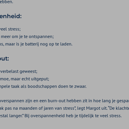
hebben.
enheid:
veel stress;
d meer om je te ontspannen;
ns, maar is je batterij nog op te laden.
out:
overbelast geweest;
 moe, maar echt uitgeput;
impele taak als boodschappen doen te zwaar.
 overspannen zijn en een burn-out hebben zit in hoe lang je gespa
k pas na maanden of jaren van stress”, legt Margot uit. “De klachte
tal langer.” Bij overspannenheid heb je tijdelijk te veel stress.