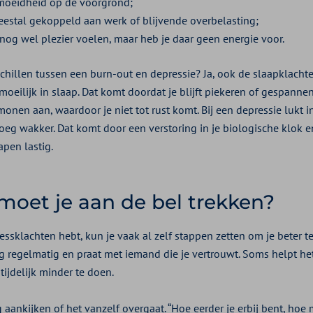
rmoeidheid op de voorgrond;
meestal gekoppeld aan werk of blijvende overbelasting;
 nog wel plezier voelen, maar heb je daar geen energie voor.
chillen tussen een burn-out en depressie? Ja, ook de slaapklachten
moeilijk in slaap. Dat komt doordat je blijft piekeren of gespannen
onen aan, waardoor je niet tot rust komt. Bij een depressie lukt 
oeg wakker. Dat komt door een verstoring in je biologische klok 
apen lastig.
oet je aan de bel trekken?
tressklachten hebt, kun je vaak al zelf stappen zetten om je beter t
 regelmatig en praat met iemand die je vertrouwt. Soms helpt he
 tijdelijk minder te doen.
ng aankijken of het vanzelf overgaat. “Hoe eerder je erbij bent, hoe 