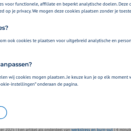
s voor functionele, affiliate en beperkt analytische doelen. Deze c
ed op je privacy. We mogen deze cookies plaatsen zonder je toes
es?
om ook cookies te plaatsen voor uitgebreid analytische en person
 aanpassen?
elen wij cookies mogen plaatsen. Je keuze kun je op elk moment wi
het verschil tussen
ookie-instellingen” onderaan de pagina.
nnen zijn, een burn-ou
ie?
er 2025 | Een artikel als onderdeel van
werkstress en burn-out
| 4 minut