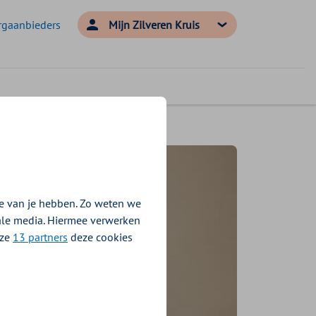
rgaanbieders
Mijn Zilveren Kruis
e van je hebben. Zo weten we
iale media. Hiermee verwerken
nze
13 partners
deze cookies