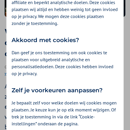
affiliate en beperkt analytische doelen. Deze cookies
plaatsen wij altijd en hebben weinig tot geen invloed
op je privacy. We mogen deze cookies plaatsen
zonder je toestemming.
Wat te doen bij
Akkoord met cookies?
overspannenheid of een burn-
out? 10 tips van een expert
Dan geef je ons toestemming om ook cookies te
plaatsen voor uitgebreid analytische en
personalisatiedoelen. Deze cookies hebben invloed
Geplaatst op 9 september 2025 | Een artikel als onderdeel van
op je privacy.
werkstress en burn-out
| 4 minuten lezen
Als je overspannen bent of in een burn-out
Zelf je voorkeuren aanpassen?
zit, voelt alles te veel. Je bent moe, snel
Je bepaalt zelf voor welke doelen wij cookies mogen
emotioneel en je hoofd zit vol. Misschien
plaatsen. Je keuze kun je op elk moment wijzigen. Of
weet je niet waar je moet beginnen om je
trek je toestemming in via de link “Cookie-
instellingen” onderaan de pagina.
beter te voelen. Dat is logisch: herstellen