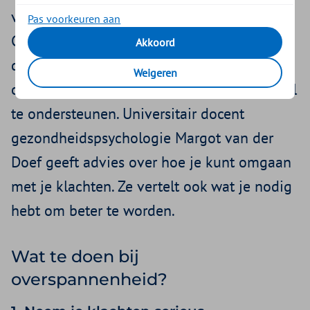
van overspanning kost tijd, rust en geduld.
Pas voorkeuren aan
Gelukkig zijn er dingen die je zelf kunt
Akkoord
doen. In dit artikel lees je wat te doen bij
Weigeren
overspannenheid met tien tips om je herstel
te ondersteunen. Universitair docent
gezondheidspsychologie Margot van der
Doef geeft advies over hoe je kunt omgaan
met je klachten. Ze vertelt ook wat je nodig
hebt om beter te worden.
Wat te doen bij
overspannenheid?