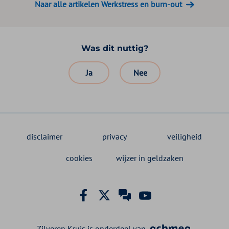
Naar alle artikelen Werkstress en burn-out
Was dit nuttig?
Ja
Nee
disclaimer
privacy
veiligheid
cookies
wijzer in geldzaken
Facebook Zilveren Kruis
X Zilveren Kruis
Zilveren Kruis klant
YouTube Zilveren
Zilveren Kruis is onderdeel van