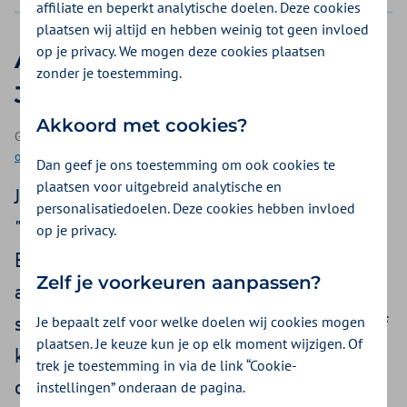
affiliate en beperkt analytische doelen. Deze cookies
plaatsen wij altijd en hebben weinig tot geen invloed
op je privacy. We mogen deze cookies plaatsen
Aflevering 1 | Totaalplaatje van
zonder je toestemming.
Jay
Akkoord met cookies?
Geplaatst op 14 juni 2021 | Een video als onderdeel van
Meer
ontspannen
| 9 minuten kijken
Dan geef je ons toestemming om ook cookies te
plaatsen voor uitgebreid analytische en
Jay is zzp'er en vader van 5 kinderen. Jay:
personalisatiedoelen. Deze cookies hebben invloed
"Ontspanning? Ik ken dat woord niet". Harm
op je privacy.
Edens zoekt Jay thuis op en bekijkt hoe het
Zelf je voorkeuren aanpassen?
anders kan. Check in de video met welke
simpele tips Jay toch vaker tijd voor zichzelf
Je bepaalt zelf voor welke doelen wij cookies mogen
plaatsen. Je keuze kun je op elk moment wijzigen. Of
kan nemen. En tussendoor vaker kan
trek je toestemming in via de link “Cookie-
ontspannen.
instellingen” onderaan de pagina.