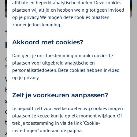
affiliate en beperkt analytische doelen. Deze cookies
plaatsen wij altijd en hebben weinig tot geen invloed
op je privacy. We mogen deze cookies plaatsen
zonder je toestemming.
Tips voor meer ruimte in je
Akkoord met cookies?
hoofd
Dan geef je ons toestemming om ook cookies te
Geplaatst op 11 januari 2023 | Een artikel als onderdeel van
Meer
plaatsen voor uitgebreid analytische en
ontspannen
| 3 minuten lezen
personalisatiedoelen. Deze cookies hebben invloed
op je privacy.
We hebben de neiging om maar door te
hollen. Werk, kinderen, sociaal leven,
Zelf je voorkeuren aanpassen?
sporten, verjaardagen ... Maar soms is het
Je bepaalt zelf voor welke doelen wij cookies mogen
ook goed om even stil te staan. Diep adem
plaatsen. Je keuze kun je op elk moment wijzigen. Of
te halen en wat rust en ruimte te maken. Je
trek je toestemming in via de link “Cookie-
instellingen” onderaan de pagina.
zal zien dat dat zomaar kan leiden tot