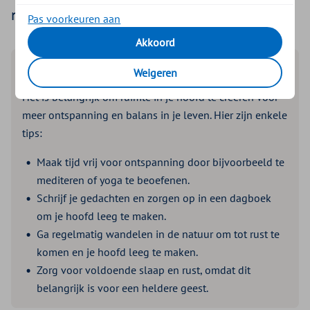
nieuwe inzichten en een lichter leven.
Pas voorkeuren aan
Akkoord
Lees de samenvatting
Weigeren
Het is belangrijk om ruimte in je hoofd te creëren voor
meer ontspanning en balans in je leven. Hier zijn enkele
tips:
Maak tijd vrij voor ontspanning door bijvoorbeeld te
mediteren of yoga te beoefenen.
Schrijf je gedachten en zorgen op in een dagboek
om je hoofd leeg te maken.
Ga regelmatig wandelen in de natuur om tot rust te
komen en je hoofd leeg te maken.
Zorg voor voldoende slaap en rust, omdat dit
belangrijk is voor een heldere geest.