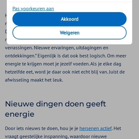
Pas voorkeuren aan
Het is eigenlijk heel simpel: om meer energie te krijgen
Akkoord
moeten we bezig blijven. Of zoals Harvard-hoogleraar
Daniel Gilbert uitlegt in zijn boek Stuiten op geluk: “Het zijn
Weigeren
niet de bekende dingen die ons gelukkig maken, maar de
verrassingen. Nieuwe ervaringen, uitdagingen en
ontdekkingen.” Eigenlijk is dat ook best logisch. Om meer
energie te krijgen moet je jezelf voeden. Als je elke dag
hetzelfde eet, word je daar ook niet echt blij van. Juist de
afwisseling maakt het leuk.
Nieuwe dingen doen geeft
energie
Door iets nieuws te doen, hou je je
hersenen actief
. Het
vraagt geestelijke inspanning, waardoor nieuwe