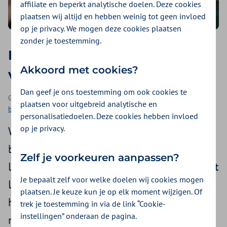
affiliate en beperkt analytische doelen. Deze cookies
plaatsen wij altijd en hebben weinig tot geen invloed
op je privacy. We mogen deze cookies plaatsen
zonder je toestemming.
Dít is het geheime ingrediënt
Akkoord met cookies?
voor meer energie
Dan geef je ons toestemming om ook cookies te
Geplaatst op 2 maart 2023 | Een artikel als onderdeel van
Meer
plaatsen voor uitgebreid analytische en
bewegen
| 3 minuten lezen
personalisatiedoelen. Deze cookies hebben invloed
op je privacy.
Wil jij na een lange dag het liefst op de
bank ploffen? Of onder de dekens gaan
Zelf je voorkeuren aanpassen?
liggen en een gat in de dag slapen? Dat lijkt
Je bepaalt zelf voor welke doelen wij cookies mogen
logisch, maar stiekem laden we daar
plaatsen. Je keuze kun je op elk moment wijzigen. Of
helemaal niet zo van op. Hoe je dan wel
trek je toestemming in via de link “Cookie-
instellingen” onderaan de pagina.
meer energie krijgt? Dit is dé sleutel.