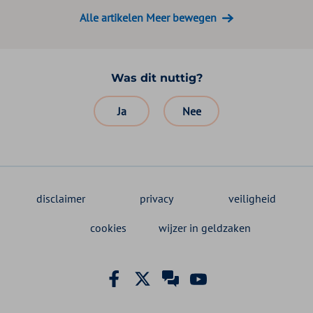
Alle artikelen Meer bewegen
Was dit nuttig?
Ja
Nee
disclaimer
privacy
veiligheid
cookies
wijzer in geldzaken
Facebook Zilveren Kruis
X Zilveren Kruis
Zilveren Kruis klant
YouTube Zilveren