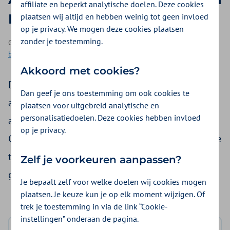
affiliate en beperkt analytische doelen. Deze cookies
Debbie
plaatsen wij altijd en hebben weinig tot geen invloed
op je privacy. We mogen deze cookies plaatsen
zonder je toestemming.
Geplaatst op 5 juli 2021 | Een video als onderdeel van
Meer
bewegen
| 10 minuten lezen
Akkoord met cookies?
Debbie danst het liefst op festivals. Dit heeft ze
Dan geef je ons toestemming om ook cookies te
al een tijdje niet kunnen doen en zoekt naar
plaatsen voor uitgebreid analytische en
personalisatiedoelen. Deze cookies hebben invloed
andere leuke manieren om toch te bewegen.
op je privacy.
Check in de video met welke simpele tips Debbie
toch in beweging komt. Debbie: “Die spieren
Zelf je voorkeuren aanpassen?
gebruik ik volgens mij nooit!”.
Je bepaalt zelf voor welke doelen wij cookies mogen
plaatsen. Je keuze kun je op elk moment wijzigen. Of
trek je toestemming in via de link “Cookie-
instellingen” onderaan de pagina.