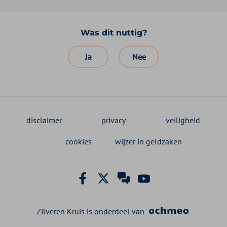
Was dit nuttig?
Ja
Nee
disclaimer
privacy
veiligheid
cookies
wijzer in geldzaken
Facebook Zilveren Kruis
X Zilveren Kruis
Zilveren Kruis klant
YouTube Zilveren
Zilveren Kruis is onderdeel van