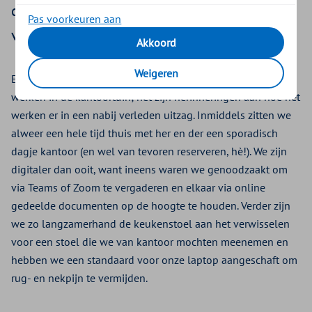
dat gewend waren of zijn sommige
Pas voorkeuren aan
veranderingen blijvend?
Akkoord
Weigeren
Een praatje bij de koffiemachine, een spontaan overleg,
werken in de kantoortuin; het zijn herinneringen aan hoe het
werken er in een nabij verleden uitzag. Inmiddels zitten we
alweer een hele tijd thuis met her en der een sporadisch
dagje kantoor (en wel van tevoren reserveren, hè!). We zijn
digitaler dan ooit, want ineens waren we genoodzaakt om
via Teams of Zoom te vergaderen en elkaar via online
gedeelde documenten op de hoogte te houden. Verder zijn
we zo langzamerhand de keukenstoel aan het verwisselen
voor een stoel die we van kantoor mochten meenemen en
hebben we een standaard voor onze laptop aangeschaft om
rug- en nekpijn te vermijden.