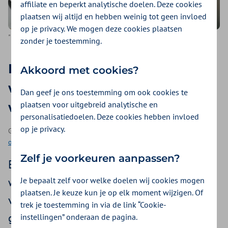
affiliate en beperkt analytische doelen. Deze cookies
plaatsen wij altijd en hebben weinig tot geen invloed
op je privacy. We mogen deze cookies plaatsen
""
zonder je toestemming.
Deze veranderingen op
Akkoord met cookies?
werkgebied staan je te
Dan geef je ons toestemming om ook cookies te
plaatsen voor uitgebreid analytische en
wachten
personalisatiedoelen. Deze cookies hebben invloed
op je privacy.
Geplaatst op 1 maart 2022 | Een artikel als onderdeel van
Fijne
omgeving
| 3 minuten lezen
Zelf je voorkeuren aanpassen?
Een dagje thuiswerken gebeurde altijd al
Je bepaalt zelf voor welke doelen wij cookies mogen
wel, maar het laatste jaar zijn dat wel heel
plaatsen. Je keuze kun je op elk moment wijzigen. Of
veel dagen geworden. De grote vraag is:
trek je toestemming in via de link “Cookie-
gaan we ooit weer naar kantoor zoals we
instellingen” onderaan de pagina.