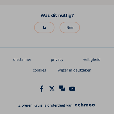
Was dit nuttig?
Ja
Nee
disclaimer
privacy
veiligheid
cookies
wijzer in geldzaken
Facebook Zilveren Kruis
X Zilveren Kruis
Zilveren Kruis klant
YouTube Zilveren
Zilveren Kruis is onderdeel van