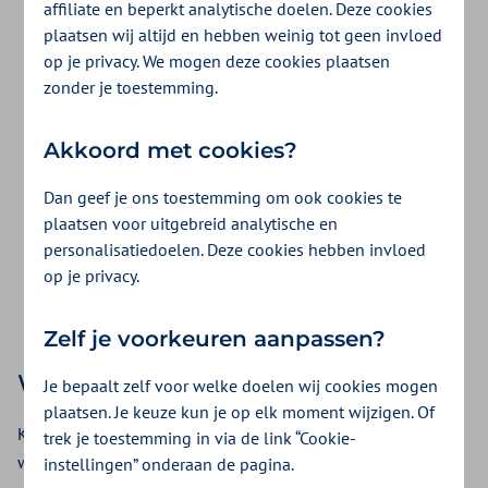
affiliate en beperkt analytische doelen. Deze cookies
klachten
plaatsen wij altijd en hebben weinig tot geen invloed
op je privacy. We mogen deze cookies plaatsen
Iedereen voelt zich weleens somber,
zonder je toestemming.
gespannen of uit balans. Dat kan invloed
Akkoord met cookies?
hebben op je dagelijks leven. Op deze pagina
helpen we je op weg met informatie, advies
Dan geef je ons toestemming om ook cookies te
plaatsen voor uitgebreid analytische en
en passende ondersteuning. Of je nu zelf aan
personalisatiedoelen. Deze cookies hebben invloed
de slag wilt of een hulpverlener zoekt.
op je privacy.
Zelf je voorkeuren aanpassen?
Welke hulp heb je nodig?
Je bepaalt zelf voor welke doelen wij cookies mogen
plaatsen. Je keuze kun je op elk moment wijzigen. Of
Kies hieronder wat bij jouw situatie past. Weet je niet zeker
trek je toestemming in via de link “Cookie-
welke hulp je nodig hebt? Bespreek dit dan met je huisarts
instellingen” onderaan de pagina.