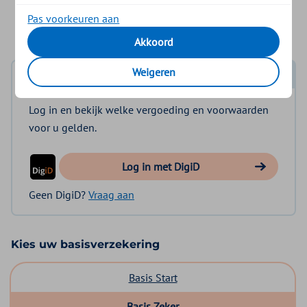
Kan ik hulp of zorg krijgen na mijn behandeling
Pas voorkeuren aan
in het ziekenhuis?
Akkoord
Weigeren
Log in met DigiD
Log in en bekijk welke vergoeding en voorwaarden
voor u gelden.
Log in met DigiD
Geen DigiD?
Vraag aan
Kies uw basisverzekering
Basis Start
Basis Zeker