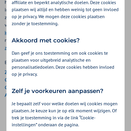
hulp bij het aankleden en douchen. En met het geven van
affiliate en beperkt analytische doelen. Deze cookies
plaatsen wij altijd en hebben weinig tot geen invloed
injecties en verzorgen van wondjes. Mogelijk krijgt u deze
op je privacy. We mogen deze cookies plaatsen
zorg via een Persoonsgebonden budget (Pgb) vergoed. Kijk
zonder je toestemming.
voor vergoeding van verpleging van kinderen bij
intensieve
kindzorg
. En kijk voor de vergoeding van verpleging voor
Akkoord met cookies?
mensen die ongeneeslijk ziek zijn bij
palliatieve terminale
zorg
.
Dan geef je ons toestemming om ook cookies te
plaatsen voor uitgebreid analytische en
Bekijk de vergoedingen van:
personalisatiedoelen. Deze cookies hebben invloed
ZieZo
op je privacy.
Gemeenten Optimaal
Gemeente Amsterdam
Zelf je voorkeuren aanpassen?
Aon Vitaal
Je bepaalt zelf voor welke doelen wij cookies mogen
plaatsen. Je keuze kun je op elk moment wijzigen. Of
Veelgestelde vraag
trek je toestemming in via de link “Cookie-
instellingen” onderaan de pagina.