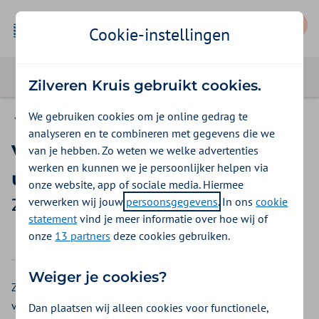
Mijn Zilveren Kruis
Cookie-instellingen
Zilveren Kruis gebruikt cookies.
We gebruiken cookies om je online gedrag te
Vergoedingen
analyseren en te combineren met gegevens die we
Verpleging en verzorging in
van je hebben. Zo weten we welke advertenties
werken en kunnen we je persoonlijker helpen via
uw eigen omgeving
onze website, app of sociale media. Hiermee
verwerken wij jouw
persoonsgegevens
. In ons
cookie
Zilveren Kruis vergoeding 2026
statement
vind je meer informatie over hoe wij of
onze
13 partners
deze cookies gebruiken.
2025
2026
Weiger je cookies?
Zorg aan huis (thuiszorg) krijgen? Dit kan een
verpleegkundige of verzorgende doen. U krijgt bijvoorbeeld
Dan plaatsen wij alleen cookies voor functionele,