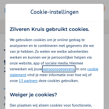
Mijn Zilveren Kruis
Cookie-instellingen
Zilveren Kruis gebruikt cookies.
We gebruiken cookies om je online gedrag te
Vergoedingen
analyseren en te combineren met gegevens die we
Tandartskosten voor
van je hebben. Zo weten we welke advertenties
werken en kunnen we je persoonlijker helpen via
gehandicapten
onze website, app of sociale media. Hiermee
verwerken wij jouw
persoonsgegevens
. In ons
cookie
Zilveren Kruis vergoeding 2025
statement
vind je meer informatie over hoe wij of
onze
13 partners
deze cookies gebruiken.
2025
2026
Weiger je cookies?
Tandartsbehandelingen waarbij de zorgverlener rekening
houdt met bijzondere problemen. Bij Zilveren Kruis krijgt u
Dan plaatsen wij alleen cookies voor functionele,