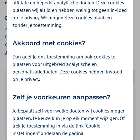
een vergoeding hiervoor.
affiliate en beperkt analytische doelen. Deze cookies
plaatsen wij altijd en hebben weinig tot geen invloed
op je privacy. We mogen deze cookies plaatsen
Bekijk de vergoedingen van:
zonder je toestemming.
ZieZo
Gemeenten Optimaal
Akkoord met cookies?
Gemeente Amsterdam
Aon Vitaal
Dan geef je ons toestemming om ook cookies te
plaatsen voor uitgebreid analytische en
personalisatiedoelen. Deze cookies hebben invloed
op je privacy.
Log in met DigiD
Log in en bekijk welke vergoeding en voorwaarden
Zelf je voorkeuren aanpassen?
voor u gelden.
Je bepaalt zelf voor welke doelen wij cookies mogen
plaatsen. Je keuze kun je op elk moment wijzigen. Of
Log in met DigiD
trek je toestemming in via de link “Cookie-
Geen DigiD?
Vraag aan
instellingen” onderaan de pagina.