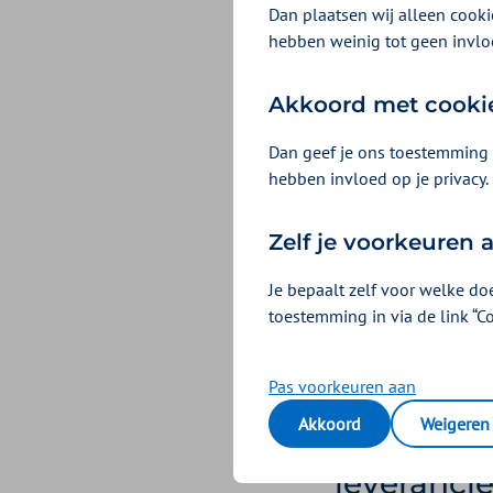
Zo weet j
Dan plaatsen wij alleen cookie
hebben weinig tot geen invlo
Zoek op onze websit
Dan staat dit erbij. 
Akkoord met cooki
Vergoeding zoeke
Dan geef je ons toestemming 
hebben invloed op je privacy.
Vooraf of
Zelf je voorkeuren
Je bepaalt zelf voor welke do
Je hebt onze toestem
toestemming in via de link “C
haalt. Anders krijg j
spoedbehandeling, d
Pas voorkeuren aan
Akkoord
Weigeren
Voor hulp
leverancie