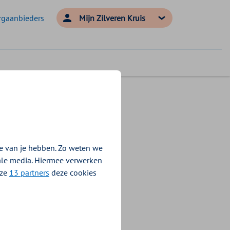
rgaanbieders
Mijn Zilveren Kruis
agen
e van je hebben. Zo weten we
rijg je de kosten
iale media. Hiermee verwerken
en. Dit heet ook
nze
13 partners
deze cookies
tie. Bij een