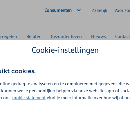
Geselecteerde doelgroep:
Consumenten
Zakelijk
Voor zo
g regelen
Betalen
Gezonder leven
Nieuws
Contact
Cookie-instellingen
rgkosten
Toestemming voor zorg aanvragen
mming voor zorg aanvr
uikt cookies.
nline gedrag te analyseren en te combineren met gegevens die w
g heb je eerst toestemming van ons nodig. Pas dan k
 kunnen we je persoonlijker helpen via onze website, app of soc
e zorgverlener om de toestemming voor je aan te vrag
 In ons
cookie statement
vind je meer informatie over hoe wij of o
ing aanvragen. Je krijgt binnen 7 werkdagen onze reac
zorg in het buitenland is dat 12 werkdagen.