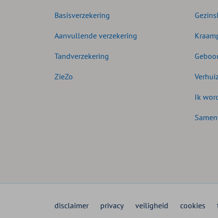
Basisverzekering
Gezins
Aanvullende verzekering
Kraamp
Tandverzekering
Geboor
ZieZo
Verhui
Ik wor
Samen
disclaimer
privacy
veiligheid
cookies