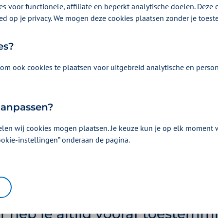
e of je toestemming moet aanv
s voor functionele, affiliate en beperkt analytische doelen. Deze c
ed op je privacy. We mogen deze cookies plaatsen zonder je toes
e de vergoeding op van je behandeling of hulpmiddel. Heb je to
Staat er niets over toestemming? Dan hoef je geen toestemming aan
es?
n
om ook cookies te plaatsen voor uitgebreid analytische en person
 achteraf toestemming aanvrag
 aanpassen?
elen wij cookies mogen plaatsen. Je keuze kun je op elk moment wi
ming nodig vóórdat je start met de behandeling, of voordat je he
ookie-instellingen” onderaan de pagina.
e geen vergoeding. Alleen als vooraf aanvragen niet mogelijk is, bi
an kun je achteraf toestemming aanvragen.
middelen bij een niet-gecontra
r heb je altijd vooraf toestemm