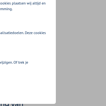
ragen
ookies plaatsen wij altijd en
temming.
estemming nodig?
 te vragen.
alisatiedoelen. Deze cookies
en?
jzigen. Of trek je
t hulpmiddel in huis
jvoorbeeld bij een
cteerde
ing van