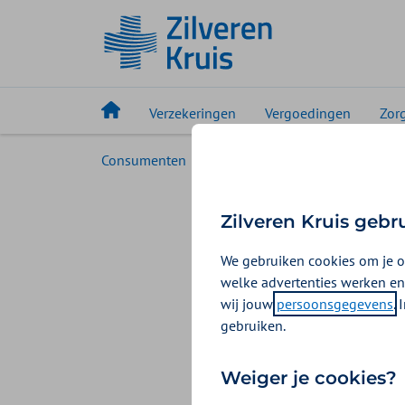
Verzekeringen
Vergoedingen
Zor
Consumenten
Service
Zo declareer je zo
Toeste
Zilveren Kruis gebr
We gebruiken cookies om je o
Voor sommige zor
welke advertenties werken en
vergoed. Vraag j
wij jouw
persoonsgegevens
.
wel: een machtig
gebruiken.
machtiging voor 
Weiger je cookies?