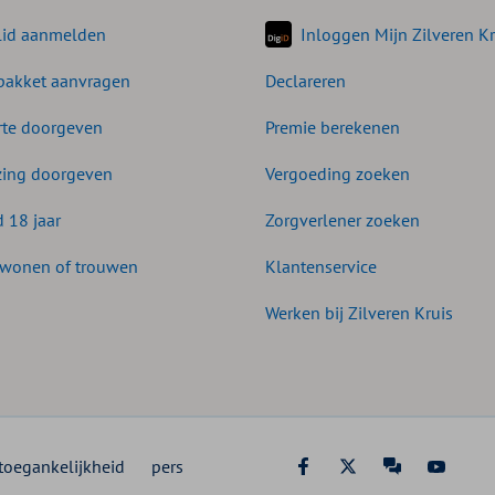
lid aanmelden
Inloggen Mijn Zilveren Kr
akket aanvragen
Declareren
te doorgeven
Premie berekenen
zing doorgeven
Vergoeding zoeken
d 18 jaar
Zorgverlener zoeken
wonen of trouwen
Klantenservice
Werken bij Zilveren Kruis
toegankelijkheid
pers