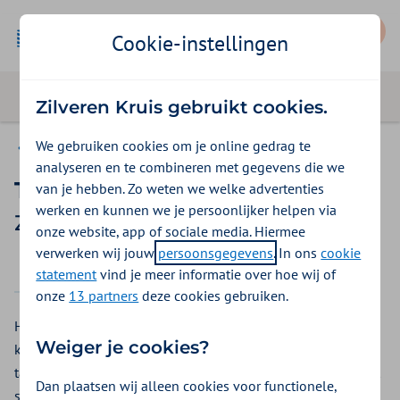
Mijn Zilveren Kruis
Cookie-instellingen
Zilveren Kruis gebruikt cookies.
We gebruiken cookies om je online gedrag te
Vergoedingen
analyseren en te combineren met gegevens die we
Tactiel leesapparaat
van je hebben. Zo weten we welke advertenties
werken en kunnen we je persoonlijker helpen via
Zilveren Kruis vergoeding 2026
onze website, app of sociale media. Hiermee
verwerken wij jouw
persoonsgegevens
. In ons
cookie
2025
2026
statement
vind je meer informatie over hoe wij of
onze
13 partners
deze cookies gebruiken.
Heeft u een tactiel leesapparaat nodig? Bij Zilveren Kruis
Weiger je cookies?
krijgt u een vergoeding voor een tactiel leesapparaat. Een
tactiel leesapparaat zet geschreven tekst om in braille zodat
Dan plaatsen wij alleen cookies voor functionele,
slechtziende en blinde mensen ze toch kunnen lezen.