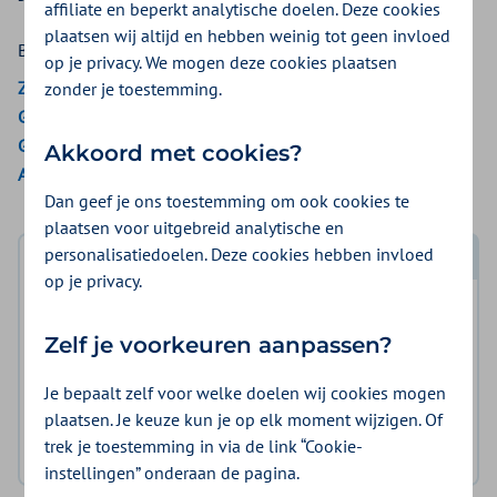
affiliate en beperkt analytische doelen. Deze cookies
plaatsen wij altijd en hebben weinig tot geen invloed
Bekijk de vergoedingen van:
op je privacy. We mogen deze cookies plaatsen
ZieZo
zonder je toestemming.
Gemeenten Optimaal
Gemeente Amsterdam
Akkoord met cookies?
Aon Vitaal
Dan geef je ons toestemming om ook cookies te
plaatsen voor uitgebreid analytische en
personalisatiedoelen. Deze cookies hebben invloed
Log in met DigiD
op je privacy.
Log in en bekijk welke vergoeding en voorwaarden
Zelf je voorkeuren aanpassen?
voor u gelden.
Je bepaalt zelf voor welke doelen wij cookies mogen
Log in met DigiD
plaatsen. Je keuze kun je op elk moment wijzigen. Of
trek je toestemming in via de link “Cookie-
Geen DigiD?
Vraag aan
instellingen” onderaan de pagina.