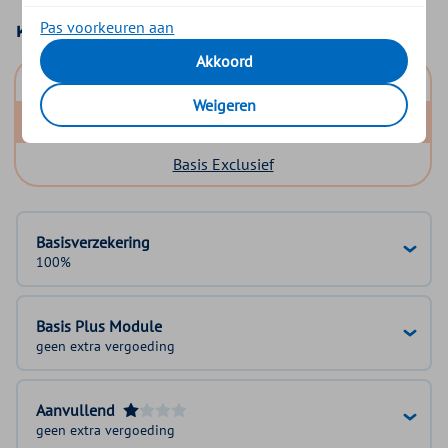
Pas voorkeuren aan
Kies uw basisverzekering
Akkoord
Basis Start
Weigeren
Basis Zeker
Basis Exclusief
Basisverzekering
100%
Basis Plus Module
geen extra vergoeding
Aanvullend
geen extra vergoeding