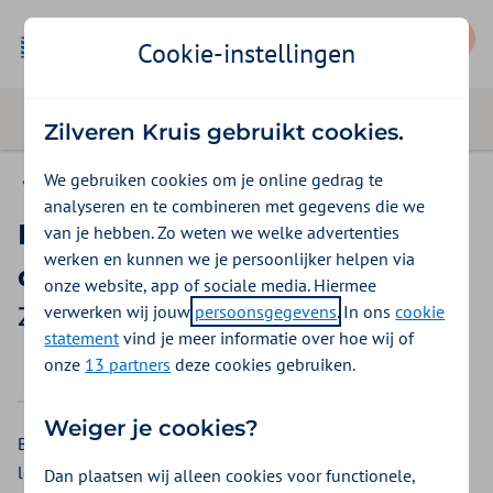
Mijn Zilveren Kruis
Cookie-instellingen
Zilveren Kruis gebruikt cookies.
We gebruiken cookies om je online gedrag te
Vergoedingen
analyseren en te combineren met gegevens die we
Prenatale screening /
van je hebben. Zo weten we welke advertenties
werken en kunnen we je persoonlijker helpen via
diagnostiek
onze website, app of sociale media. Hiermee
verwerken wij jouw
persoonsgegevens
. In ons
cookie
Zilveren Kruis vergoeding 2026
statement
vind je meer informatie over hoe wij of
onze
13 partners
deze cookies gebruiken.
2025
2026
Weiger je cookies?
Bent u zwanger? En wilt u een prenatale screening? Hier
leest u wat wordt vergoed en door wie. Een prenatale
Dan plaatsen wij alleen cookies voor functionele,