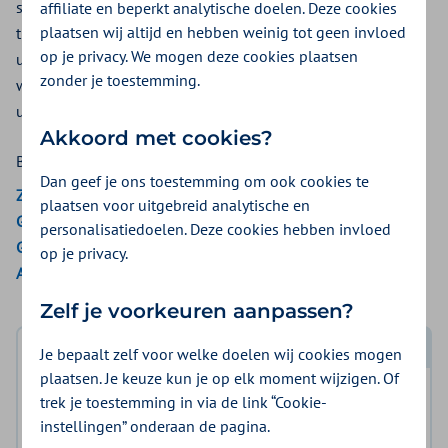
screening is een onderzoek naar afwijkingen bij uw kind
affiliate en beperkt analytische doelen. Deze cookies
plaatsen wij altijd en hebben weinig tot geen invloed
tijdens uw zwangerschap. Hier valt onder: counseling (een
op je privacy. We mogen deze cookies plaatsen
uitgebreid gesprek), de NIPT, de 13 weken echo en de 20
zonder je toestemming.
weken echo. De
vergoeding van een NIPT
staat apart
uitgelegd.
Akkoord met cookies?
Bekijk de vergoedingen van:
Dan geef je ons toestemming om ook cookies te
ZieZo
plaatsen voor uitgebreid analytische en
Gemeenten Optimaal
personalisatiedoelen. Deze cookies hebben invloed
Gemeente Amsterdam
op je privacy.
Aon Vitaal
Zelf je voorkeuren aanpassen?
Je bepaalt zelf voor welke doelen wij cookies mogen
Log in met DigiD
plaatsen. Je keuze kun je op elk moment wijzigen. Of
Log in en bekijk welke vergoeding en voorwaarden
trek je toestemming in via de link “Cookie-
voor u gelden.
instellingen” onderaan de pagina.