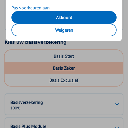
Pas voorkeuren aan
Log in met DigiD
Akkoord
Geen DigiD?
Vraag aan
Weigeren
Kies uw basisverzekering
Basis Start
Basis Zeker
Basis Exclusief
Basisverzekering
100%
Basis Plus Module