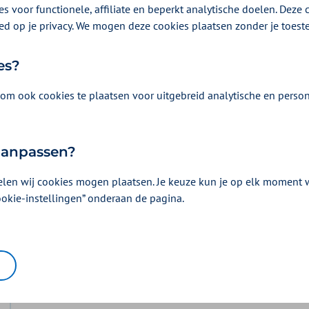
s voor functionele, affiliate en beperkt analytische doelen. Deze c
ed op je privacy. We mogen deze cookies plaatsen zonder je toes
es?
om ook cookies te plaatsen voor uitgebreid analytische en person
 aanpassen?
Vergoeding en voorwaarden
elen wij cookies mogen plaatsen. Je keuze kun je op elk moment wi
Kies uw pakket en bekijk de vergoedingen e
horen.
ookie-instellingen” onderaan de pagina.