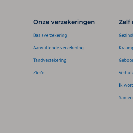
Onze verzekeringen
Zelf
Basisverzekering
Gezins
Aanvullende verzekering
Kraamp
Tandverzekering
Geboor
ZieZo
Verhui
Ik wor
Samen