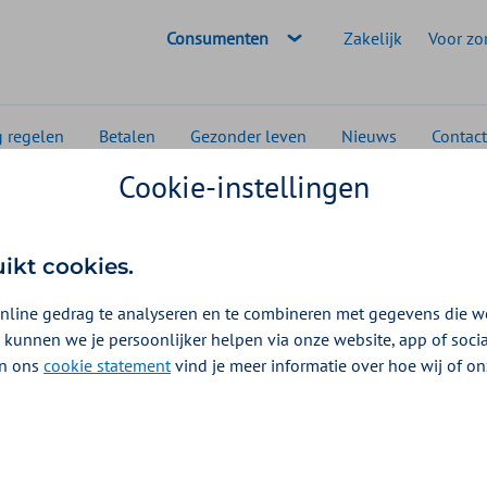
Geselecteerde doelgroep:
Consumenten
Zakelijk
Voor zo
g regelen
Betalen
Gezonder leven
Nieuws
Contact
Cookie-instellingen
Prenatale screening / diagnostiek
ng / diagnostiek
uikt cookies.
026
nline gedrag te analyseren en te combineren met gegevens die w
 kunnen we je persoonlijker helpen via onze website, app of soc
 In ons
cookie statement
vind je meer informatie over hoe wij of o
g? Hier leest u wat wordt vergoed en door wie. Een
ingen bij uw kind tijdens uw zwangerschap. Hier valt
NIPT, de 13 weken echo en de 20 weken echo. De