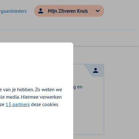
rgaanbieders
Mijn Zilveren Kruis
Log in met DigiD
Log in en bekijk welke vergoeding en
e van je hebben. Zo weten we
voorwaarden voor u gelden.
iale media. Hiermee verwerken
nze
13 partners
deze cookies
Log in met DigiD
Geen DigiD?
Vraag aan