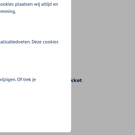
ookies plaatsen wij altijd en
temming.
alisatiedoelen. Deze cookies
jzigen. Of trek je
n voorwaarden die bij uw pakket