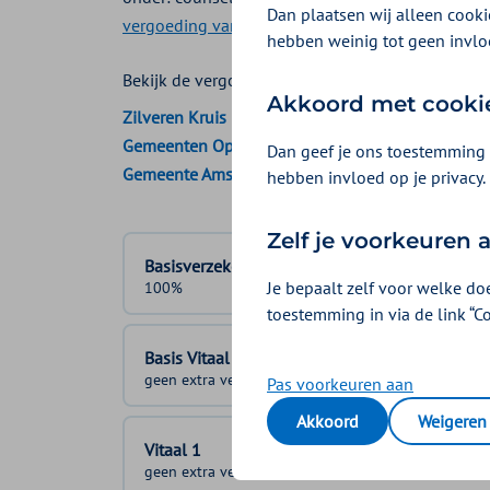
Dan plaatsen wij alleen cookie
vergoeding van een NIPT
staat apart uitgelegd.
hebben weinig tot geen invlo
Bekijk de vergoedingen van:
Akkoord met cooki
Zilveren Kruis
Gemeenten Optimaal
Dan geef je ons toestemming 
Gemeente Amsterdam
hebben invloed op je privacy.
Zelf je voorkeuren
Basisverzekering
Je bepaalt zelf voor welke do
100%
toestemming in via de link “C
Basis Vitaal
geen extra vergoeding
Pas voorkeuren aan
Akkoord
Weigeren
Vitaal 1
geen extra vergoeding