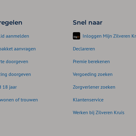
 regelen
Snel naar
lid aanmelden
Inloggen Mijn Zilveren Kr
akket aanvragen
Declareren
te doorgeven
Premie berekenen
zing doorgeven
Vergoeding zoeken
d 18 jaar
Zorgverlener zoeken
wonen of trouwen
Klantenservice
Werken bij Zilveren Kruis