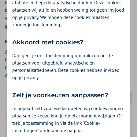
mogelijke vergoeding vanuit uw basisverzekering. Wij
affiliate en beperkt analytische doelen. Deze cookies
plaatsen wij altijd en hebben weinig tot geen invloed
beoordelen of uw aanvraag voldoet aan de voorwaarden
op je privacy. We mogen deze cookies plaatsen
van de VAV. Bekijk de
eenvoudiger geschreven voorwaarden
zonder je toestemming.
(pdf)
.
Bekijk de vergoedingen van:
Akkoord met cookies?
ZieZo
Dan geef je ons toestemming om ook cookies te
Gemeenten Optimaal
plaatsen voor uitgebreid analytische en
Gemeente Amsterdam
personalisatiedoelen. Deze cookies hebben invloed
Aon Vitaal
op je privacy.
Zelf je voorkeuren aanpassen?
Log in met DigiD
Je bepaalt zelf voor welke doelen wij cookies mogen
Log in en bekijk welke vergoeding en voorwaarden
plaatsen. Je keuze kun je op elk moment wijzigen. Of
voor u gelden.
trek je toestemming in via de link “Cookie-
instellingen” onderaan de pagina.