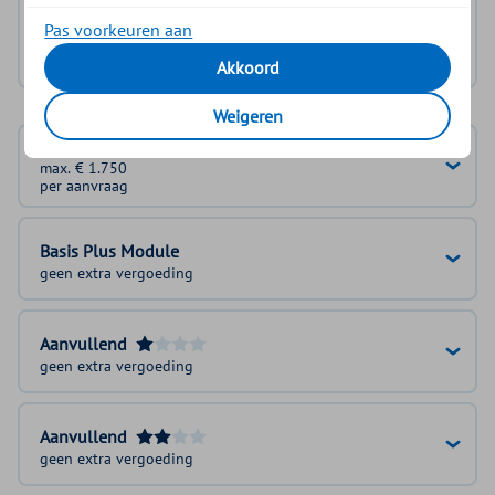
Log in met DigiD
Pas voorkeuren aan
Geen DigiD?
Vraag aan
Akkoord
Weigeren
Basisverzekering
max. € 1.750
per aanvraag
Basis Plus Module
geen extra vergoeding
Aanvullend
geen extra vergoeding
Aanvullend
geen extra vergoeding