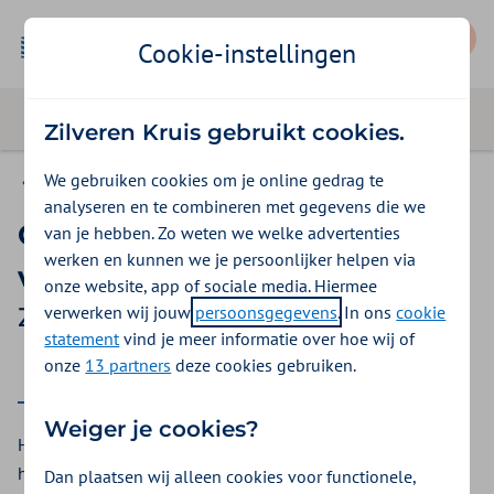
Mijn Zilveren Kruis
Cookie-instellingen
Zilveren Kruis gebruikt cookies.
We gebruiken cookies om je online gedrag te
Vergoedingen
analyseren en te combineren met gegevens die we
Ontharing van het gezicht
van je hebben. Zo weten we welke advertenties
werken en kunnen we je persoonlijker helpen via
voor transvrouwen
onze website, app of sociale media. Hiermee
verwerken wij jouw
persoonsgegevens
. In ons
cookie
Zilveren Kruis vergoeding 2025
statement
vind je meer informatie over hoe wij of
onze
13 partners
deze cookies gebruiken.
2025
2026
Weiger je cookies?
Heeft u als transvrouw een behandeling voor ontharing van
het gelaat (gezicht) nodig? Bij Zilveren Kruis krijgt u een
Dan plaatsen wij alleen cookies voor functionele,