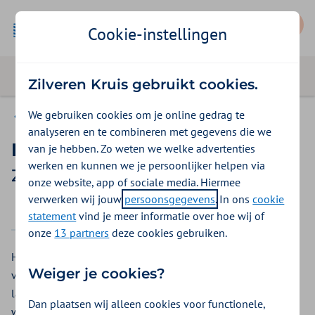
Mijn Zilveren Kruis
Cookie-instellingen
Zilveren Kruis gebruikt cookies.
We gebruiken cookies om je online gedrag te
Vergoedingen
analyseren en te combineren met gegevens die we
Ketenzorg of zorgprogramma
van je hebben. Zo weten we welke advertenties
werken en kunnen we je persoonlijker helpen via
Zilveren Kruis vergoeding 2026
onze website, app of sociale media. Hiermee
verwerken wij jouw
persoonsgegevens
. In ons
cookie
2025
2026
statement
vind je meer informatie over hoe wij of
onze
13 partners
deze cookies gebruiken.
Heeft u COPD, astma of diabetes type 2? Of heeft u een
Weiger je cookies?
verhoogd risico op hart- en vaatziekten? Dan kunt u zich
laten behandelen via ketenzorg. Een groep zorgverleners
Dan plaatsen wij alleen cookies voor functionele,
werkt dan samen aan uw klachten. Dit heet ook wel: