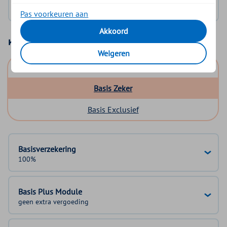
Geen DigiD?
Vraag aan
Pas voorkeuren aan
Akkoord
Kies uw basisverzekering
Weigeren
Basis Start
Basis Zeker
Basis Exclusief
Basisverzekering
100%
Basis Plus Module
geen extra vergoeding