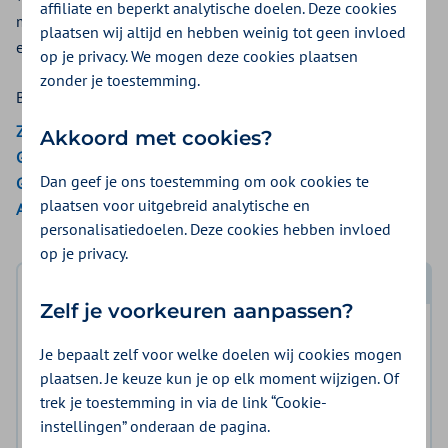
affiliate en beperkt analytische doelen. Deze cookies
meedoen aan een zorgprogramma. Bij Zilveren Kruis krijgt u
plaatsen wij altijd en hebben weinig tot geen invloed
een vergoeding voor ketenzorg of zorgprogramma.
op je privacy. We mogen deze cookies plaatsen
zonder je toestemming.
Bekijk de vergoedingen van:
ZieZo
Akkoord met cookies?
Gemeenten Optimaal
Dan geef je ons toestemming om ook cookies te
Gemeente Amsterdam
plaatsen voor uitgebreid analytische en
Aon Vitaal
personalisatiedoelen. Deze cookies hebben invloed
op je privacy.
Log in met DigiD
Zelf je voorkeuren aanpassen?
Log in en bekijk welke vergoeding en voorwaarden
Je bepaalt zelf voor welke doelen wij cookies mogen
voor u gelden.
plaatsen. Je keuze kun je op elk moment wijzigen. Of
trek je toestemming in via de link “Cookie-
Log in met DigiD
instellingen” onderaan de pagina.