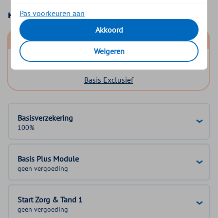
Pas voorkeuren aan
Kies uw basisverzekering
Akkoord
Basis Start
Weigeren
Basis Zeker
Basis Exclusief
Basisverzekering
100%
Basis Plus Module
geen vergoeding
Start Zorg & Tand 1
geen vergoeding