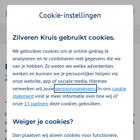
Mijn Zilveren Kruis
Cookie-instellingen
Zilveren Kruis gebruikt cookies.
We gebruiken cookies om je online gedrag te
Basis Start
analyseren en te combineren met gegevens die we
Mechanische beademing
van je hebben. Zo weten we welke advertenties
werken en kunnen we je persoonlijker helpen via
Zilveren Kruis vergoeding 2026
onze website, app of sociale media. Hiermee
verwerken wij jouw
persoonsgegevens
. In ons
cookie
2026
statement
vind je meer informatie over hoe wij of
onze
13 partners
deze cookies gebruiken.
Heeft u hulp nodig bij het ademen? Bij Zilveren Kruis krijgt u
Weiger je cookies?
een vergoeding voor mechanische beademing. Hierbij neemt
een beademingsapparaat uw ademhaling over. Dit kan in
Dan plaatsen wij alleen cookies voor functionele,
een ziekenhuis of via thuisbeademing.