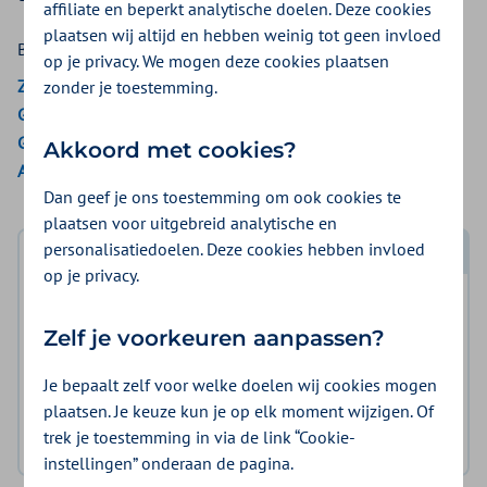
affiliate en beperkt analytische doelen. Deze cookies
plaatsen wij altijd en hebben weinig tot geen invloed
Bekijk de vergoedingen van:
op je privacy. We mogen deze cookies plaatsen
ZieZo
zonder je toestemming.
Gemeenten Optimaal
Gemeente Amsterdam
Akkoord met cookies?
Aon Vitaal
Dan geef je ons toestemming om ook cookies te
plaatsen voor uitgebreid analytische en
personalisatiedoelen. Deze cookies hebben invloed
Log in met DigiD
op je privacy.
Log in en bekijk welke vergoeding en voorwaarden
Zelf je voorkeuren aanpassen?
voor u gelden.
Je bepaalt zelf voor welke doelen wij cookies mogen
Log in met DigiD
plaatsen. Je keuze kun je op elk moment wijzigen. Of
trek je toestemming in via de link “Cookie-
Geen DigiD?
Vraag aan
instellingen” onderaan de pagina.