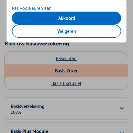
Pas voorkeuren aan
Log in met DigiD
Akkoord
Geen DigiD?
Vraag aan
Weigeren
Kies uw basisverzekering
Basis Start
Basis Zeker
Basis Exclusief
Basisverzekering
100%
Basis Plus Module