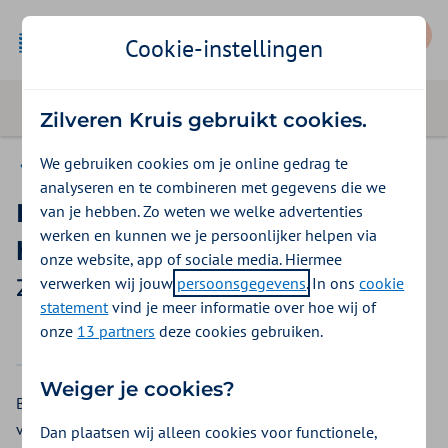
Mijn Zilveren Kruis
Cookie-instellingen
Zilveren Kruis gebruikt cookies.
We gebruiken cookies om je online gedrag te
Vergoedingen
analyseren en te combineren met gegevens die we
BAHA botverankerd
van je hebben. Zo weten we welke advertenties
werken en kunnen we je persoonlijker helpen via
hoortoestel op softband
onze website, app of sociale media. Hiermee
verwerken wij jouw
persoonsgegevens
. In ons
cookie
Zilveren Kruis vergoeding 2026
statement
vind je meer informatie over hoe wij of
onze
13 partners
deze cookies gebruiken.
2025
2026
Weiger je cookies?
Bent u slechthorend? Bij Zilveren Kruis krijgt u een
vergoeding voor een BAHA. Een BAHA is een botverankerd
Dan plaatsen wij alleen cookies voor functionele,