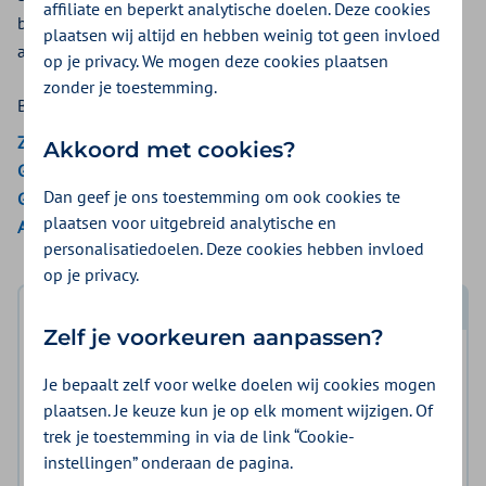
affiliate en beperkt analytische doelen. Deze cookies
bereiding. Bij Zilveren Kruis krijgt u een vergoeding voor
plaatsen wij altijd en hebben weinig tot geen invloed
apotheekbereidingen
op je privacy. We mogen deze cookies plaatsen
zonder je toestemming.
Bekijk de vergoedingen van:
ZieZo
Akkoord met cookies?
Gemeenten Optimaal
Dan geef je ons toestemming om ook cookies te
Gemeente Amsterdam
plaatsen voor uitgebreid analytische en
Aon Vitaal
personalisatiedoelen. Deze cookies hebben invloed
op je privacy.
Log in met DigiD
Zelf je voorkeuren aanpassen?
Log in en bekijk welke vergoeding en voorwaarden
Je bepaalt zelf voor welke doelen wij cookies mogen
voor u gelden.
plaatsen. Je keuze kun je op elk moment wijzigen. Of
trek je toestemming in via de link “Cookie-
Log in met DigiD
instellingen” onderaan de pagina.