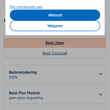
Geen DigiD?
Vraag aan
Pas voorkeuren aan
Akkoord
Kies uw basisverzekering
Weigeren
Basis Start
Basis Zeker
Basis Exclusief
Basisverzekering
100%
Basis Plus Module
geen extra vergoeding