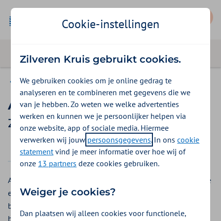
Mijn Zilveren Kruis
Cookie-instellingen
Zilveren Kruis gebruikt cookies.
We gebruiken cookies om je online gedrag te
Vergoedingen
analyseren en te combineren met gegevens die we
Apotheekbereidingen
van je hebben. Zo weten we welke advertenties
werken en kunnen we je persoonlijker helpen via
Zilveren Kruis vergoeding 2026
onze website, app of sociale media. Hiermee
verwerken wij jouw
persoonsgegevens
. In ons
cookie
2025
2026
statement
vind je meer informatie over hoe wij of
onze
13 partners
deze cookies gebruiken.
Apotheekbereidingen zijn niet-geregistreerde medicijnen die
Weiger je cookies?
een apotheek op maat voor u maakt. Uw apotheek maakt de
bereiding zelf, of bestelt deze bij een andere apotheek. Een
Dan plaatsen wij alleen cookies voor functionele,
bereiding van een andere apotheek heet een doorgeleverde