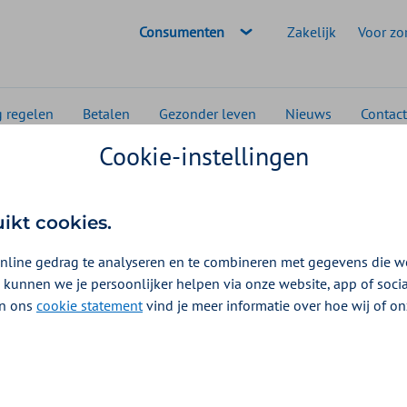
Geselecteerde doelgroep:
Consumenten
Zakelijk
Voor zo
g regelen
Betalen
Gezonder leven
Nieuws
Contact
Cookie-instellingen
msterdam
Geneesmiddelen voor ADHD en andere aandoenin
voor ADHD en
uikt cookies.
ngen
nline gedrag te analyseren en te combineren met gegevens die w
 kunnen we je persoonlijker helpen via onze website, app of soc
oedingen 2026
 In ons
cookie statement
vind je meer informatie over hoe wij of o
sstoornis ADHD of ADD. U kunt een vergoeding krijgen