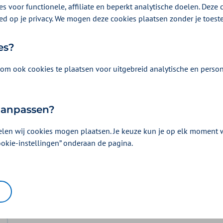
s voor functionele, affiliate en beperkt analytische doelen. Deze c
 Langwerkende medicijnen werken vaak net zo goed als
ed op je privacy. We mogen deze cookies plaatsen zonder je toes
 vaak in te nemen. Bij Gemeente Amsterdam krijgt u een
e ADHD-geneesmiddelen.
es?
om ook cookies te plaatsen voor uitgebreid analytische en person
 aanpassen?
elen wij cookies mogen plaatsen. Je keuze kun je op elk moment wi
Vergoeding en voorwaarden
ookie-instellingen” onderaan de pagina.
Kies uw pakket en bekijk de vergoedingen e
horen.