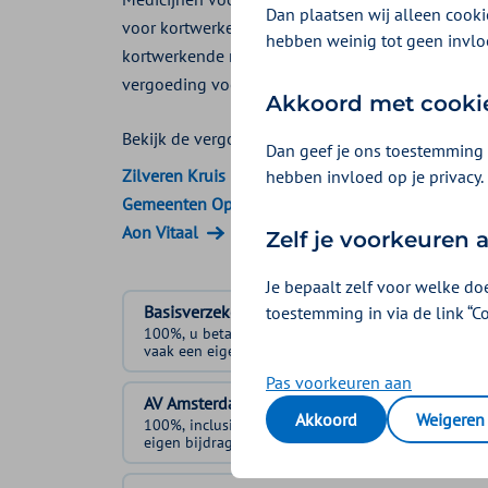
Dan plaatsen wij alleen cookie
voor kortwerkende en langwerkende medicijnen.
hebben weinig tot geen invlo
kortwerkende medicijnen, maar u hoeft ze minder
vergoeding voor kortwerkende of langwerkend
Akkoord met cooki
Bekijk de vergoedingen van:
Dan geef je ons toestemming 
Zilveren Kruis
hebben invloed op je privacy.
Gemeenten Optimaal
Aon Vitaal
Zelf je voorkeuren
Je bepaalt zelf voor welke do
Basisverzekering
toestemming in via de link “C
100%, u betaalt
vaak een eigen bijdrage
Pas voorkeuren aan
AV Amsterdam 1
Akkoord
Weigeren
100%, inclusief
eigen bijdrage