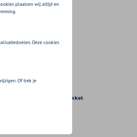
ookies plaatsen wij altijd en
temming.
alisatiedoelen. Deze cookies
jzigen. Of trek je
n voorwaarden die bij uw pakket