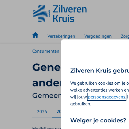
Verzekeringen
Vergoedingen
Zor
Consumenten
Vergoedingen
Gemeente A
Geneesmiddelen 
Zilveren Kruis gebr
andere aandoeni
We gebruiken cookies om je o
welke advertenties werken en
Gemeente Amsterdam verg
wij jouw
persoonsgegevens
.
gebruiken.
2025
2026
Weiger je cookies?
Medicijnen voor de behandeling van de aandacht