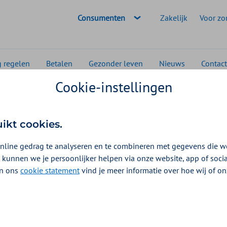
Geselecteerde doelgroep:
Consumenten
Zakelijk
Voor zo
g regelen
Betalen
Gezonder leven
Nieuws
Contact
Cookie-instellingen
Geneesmiddelen voor ADHD en andere aandoeningen
voor ADHD en
uikt cookies.
ngen
nline gedrag te analyseren en te combineren met gegevens die w
 kunnen we je persoonlijker helpen via onze website, app of soc
026
 In ons
cookie statement
vind je meer informatie over hoe wij of o
sstoornis ADHD of ADD. U kunt een vergoeding krijgen