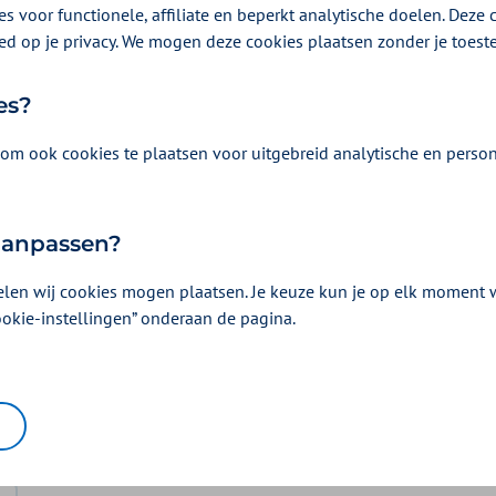
s voor functionele, affiliate en beperkt analytische doelen. Deze c
 Langwerkende medicijnen werken vaak net zo goed als
ed op je privacy. We mogen deze cookies plaatsen zonder je toes
vaak in te nemen. Bij Aon Vitaal krijgt u een vergoeding
esmiddelen.
es?
om ook cookies te plaatsen voor uitgebreid analytische en person
 aanpassen?
elen wij cookies mogen plaatsen. Je keuze kun je op elk moment wi
Vergoeding en voorwaarden
ookie-instellingen” onderaan de pagina.
Kies uw pakket en bekijk de vergoedingen e
horen.