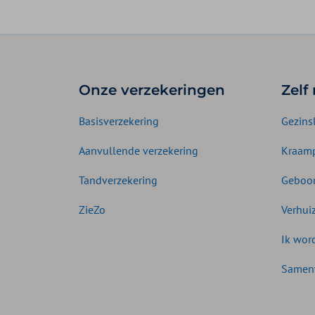
Onze verzekeringen
Zelf
Basisverzekering
Gezins
Aanvullende verzekering
Kraamp
Tandverzekering
Geboor
ZieZo
Verhui
Ik wor
Samen