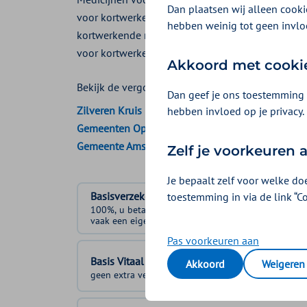
Dan plaatsen wij alleen cookie
voor kortwerkende en langwerkende medicijnen.
hebben weinig tot geen invlo
kortwerkende medicijnen, maar u hoeft ze minder 
voor kortwerkende of langwerkende ADHD-gene
Akkoord met cooki
Bekijk de vergoedingen van:
Dan geef je ons toestemming 
Zilveren Kruis
hebben invloed op je privacy.
Gemeenten Optimaal
Gemeente Amsterdam
Zelf je voorkeuren
Je bepaalt zelf voor welke do
Basisverzekering
toestemming in via de link “C
100%, u betaalt
vaak een eigen bijdrage
Pas voorkeuren aan
Basis Vitaal
Akkoord
Weigeren
geen extra vergoeding