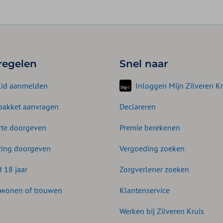
 regelen
Snel naar
lid aanmelden
Inloggen Mijn Zilveren Kr
akket aanvragen
Declareren
te doorgeven
Premie berekenen
zing doorgeven
Vergoeding zoeken
d 18 jaar
Zorgverlener zoeken
wonen of trouwen
Klantenservice
Werken bij Zilveren Kruis