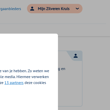
rgaanbieders
Mijn Zilveren Kruis
Log in met DigiD
Log in en bekijk welke vergoeding en
e van je hebben. Zo weten we
voorwaarden voor u gelden.
iale media. Hiermee verwerken
nze
13 partners
deze cookies
Log in met DigiD
Geen DigiD?
Vraag aan