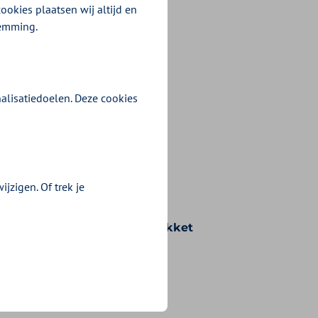
ookies plaatsen wij altijd en
temming.
alisatiedoelen. Deze cookies
jzigen. Of trek je
n voorwaarden die bij uw pakket