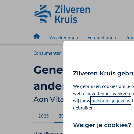
Verzekeringen
Vergoedingen
Zor
Consumenten
Vergoedingen
Aon Vitaal
Geneesmiddelen 
Zilveren Kruis gebr
andere aandoeni
We gebruiken cookies om je o
welke advertenties werken en
Aon Vitaal vergoedingen 2
wij jouw
persoonsgegevens
.
gebruiken.
2025
2026
Weiger je cookies?
Medicijnen voor de behandeling van de aandacht