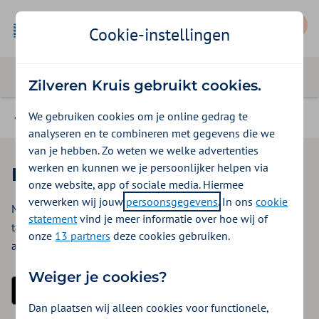
Mijn Zilveren Kruis
Cookie-instellingen
Zilveren Kruis gebruikt cookies.
We gebruiken cookies om je online gedrag te
Zo declareer je zorgkosten
analyseren en te combineren met gegevens die we
van je hebben. Zo weten we welke advertenties
werken en kunnen we je persoonlijker helpen via
De Zilveren Kruis-app
onze website, app of sociale media. Hiermee
verwerken wij jouw
persoonsgegevens
. In ons
cookie
Makkelijk toegang tot je zorgverzekering op je telefoon of
statement
vind je meer informatie over hoe wij of
tablet? Dat kan met de Zilveren Kruis-app! Bekijk wat je
onze
13 partners
deze cookies gebruiken.
allemaal met de app kan.
Weiger je cookies?
Download in de App Store
Ontdek het op Google Play
Dan plaatsen wij alleen cookies voor functionele,