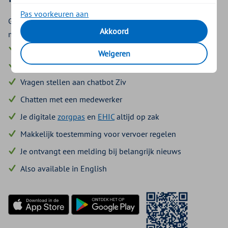
Pas voorkeuren aan
Gewoon wanneer jou het beste uitkomt. Er kan steeds meer
Akkoord
met de app, maar dit is wat je nu al kunt:
Rekeningen met iDEAL | Wero betalen
Weigeren
Makkelijk je zorgkosten declareren
Vragen stellen aan chatbot Ziv
Chatten met een medewerker
Je digitale
zorgpas
en
EHIC
altijd op zak
Makkelijk toestemming voor vervoer regelen
Je ontvangt een melding bij belangrijk nieuws
Also available in English
Download in de App Store
Ontdek het in Google Play